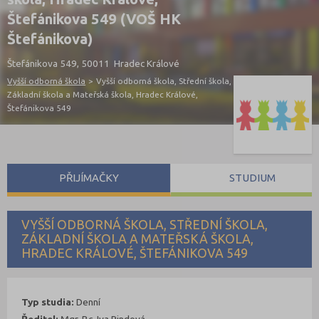
Štefánikova 549 (VOŠ HK
Štefánikova)
Štefánikova 549, 50011 Hradec Králové
Vyšší odborná škola
>
Vyšší odborná škola, Střední škola,
Základní škola a Mateřská škola, Hradec Králové,
Štefánikova 549
PŘIJÍMAČKY
STUDIUM
VYŠŠÍ ODBORNÁ ŠKOLA, STŘEDNÍ ŠKOLA,
ZÁKLADNÍ ŠKOLA A MATEŘSKÁ ŠKOLA,
HRADEC KRÁLOVÉ, ŠTEFÁNIKOVA 549
Typ studia:
Denní
Ředitel:
Mgr. Bc. Iva Rindová