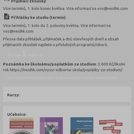
Přijímací zkoušky
:
Více termínů, 1. kolo konec května. Více informací na vos@neslhk.com
Přihlášky ke studiu (termín)
:
Více termínů, 1. kolo do 2. poloviny května. Více informací na
vos@neslhk.com
Přesná data přihlášek, přijímaček a dnů otevřených dveří a obsah
přijímacích zkoušek najdete u příslušných programů/oborů.
Školné
Nahoru
Poznámka ke školnému/poplatkům za studium
: 3.000 Kč/školní
rok https://neslhk.com/vyssi-odborna-skola/poplatky-za-studium/
vyssiodborneskoly.com doporučují pro přípravu
Nahoru
Kurzy:
Učebnice: