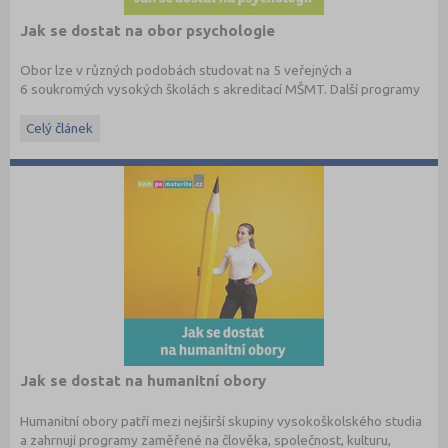
Jak se dostat na obor psychologie
Obor lze v různých podobách studovat na 5 veřejných a
6 soukromých vysokých školách s akreditací MŠMT. Další programy
školy nabízejí v souvisejících oborech a specializacích (manažerská
psychologie, sociální práce, speciální a sociální pedagogika a další
Celý článek
učitelské obory).
Chystáte se na přijímačky na psychologii?
Stáhněte si zdarma e-book s přehledem fakult, informacemi o
přijímacím řízení a tipy k přípravě na jeden z nejžádanějších oborů:
Jak se dostat na humanitní obory
Humanitní obory patří mezi nejširší skupiny vysokoškolského studia
a zahrnují programy zaměřené na člověka, společnost, kulturu,