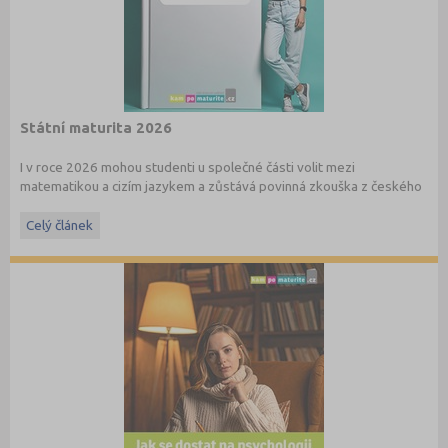
Státní maturita 2026
I v roce 2026 mohou studenti u společné části volit mezi
matematikou a cizím jazykem a zůstává povinná zkouška z českého
jazyka a literatury. Stáhněte si zdarma
e-book
s podrobnými
informacemi.
Celý článek