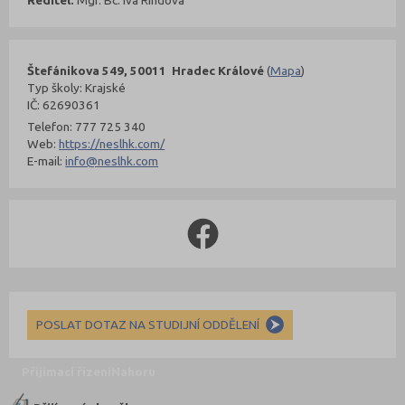
Štefánikova 549, 50011 Hradec Králové
(
Mapa
)
Typ školy: Krajské
IČ: 62690361
Telefon: 777 725 340
Web:
https://neslhk.com/
E-mail:
info@neslhk.com
POSLAT DOTAZ NA STUDIJNÍ ODDĚLENÍ
Přijímací řízení
Nahoru