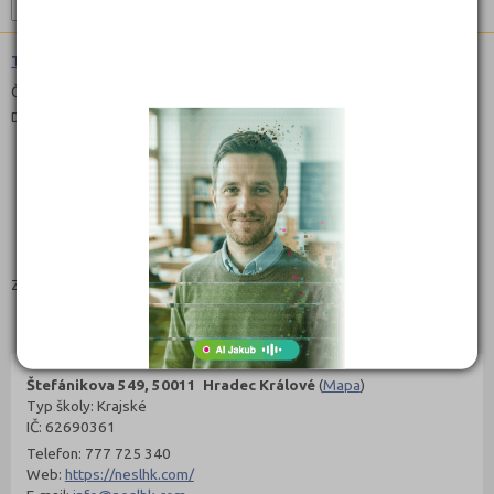
Tlumočnictví českého znakového jazyka (7533N02)
Čeština
Denní
Zaměření:
Kontakty
Štefánikova 549, 50011 Hradec Králové
(
Mapa
)
Typ školy: Krajské
IČ: 62690361
Telefon: 777 725 340
Web:
https://neslhk.com/