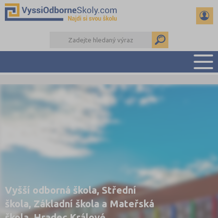
PŘEHLED ŠKOL
PŘÍPRAVA NA PŘIJÍMAČKY
KALENDÁŘ AKCÍ
SEMINÁRKY
DALŠÍ DRUHY ŠKOL
Vyšší odborná škola, Střední
škola, Základní škola a Mateřská
škola, Hradec Králové,