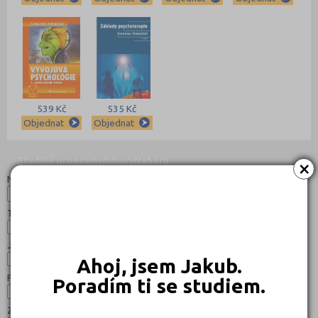
539 Kč
535 Kč
Objednat
Objednat
Studijní programy/obory
Nahoru
×
Název:
Typ:
Jazyk:
Ahoj, jsem Jakub.
Forma:
Poradím ti se studiem.
Zaměření: