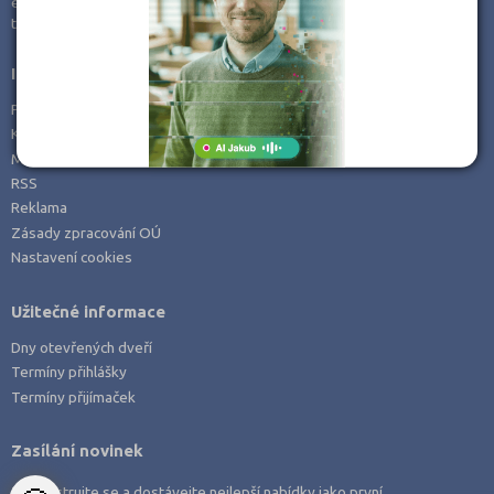
e-mail:
info@kampomaturite.cz
Zemědělské a ekologické
tel:
+420 606 411 115
Informace
Prohlášení o přístupnosti
Kontakt
Mapa serveru
RSS
Reklama
Zásady zpracování OÚ
Nastavení cookies
Užitečné informace
Dny otevřených dveří
Termíny přihlášky
Termíny přijímaček
Zasílání novinek
Zaregistrujte se a dostávejte nejlepší nabídky jako první.