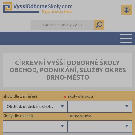
PŘEHLED ŠKOL
CÍRKEVNÍ VYŠŠÍ ODBORNÉ ŠKOLY
PŘÍPRAVA NA PŘIJÍMAČKY
OBCHOD, PODNIKÁNÍ, SLUŽBY OKRES
KALENDÁŘ AKCÍ
BRNO-MĚSTO
SEMINÁRKY
DALŠÍ DRUHY ŠKOL
×
školy dle zaměření
školy dle typu
Obchod, podnikání, služby
školy dle okresů
Forma studia
Zdravotnické
Soukromé
Ekonomické
Veřejné