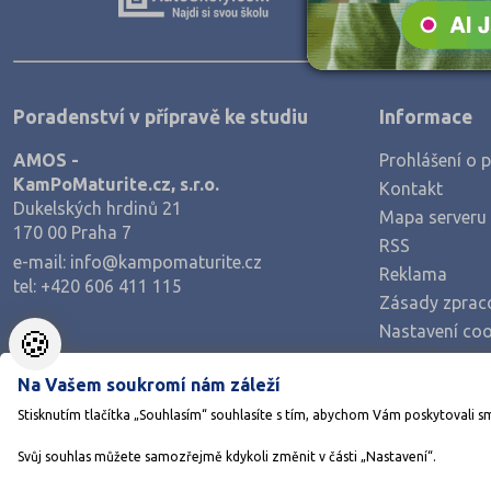
Teologické
Textilní a obuvnické
Umělecké
Poradenství v přípravě ke studiu
Informace
Zemědělské a ekologické
AMOS -
Prohlášení o p
KamPoMaturite.cz, s.r.o.
Kontakt
Dukelských hrdinů 21
Mapa serveru
170 00 Praha 7
RSS
e-mail:
info@kampomaturite.cz
Reklama
tel:
+420 606 411 115
Zásady zprac
Nastavení coo
🍪
Na Vašem soukromí nám záleží
Stisknutím tlačítka „Souhlasím“ souhlasíte s tím, abychom Vám poskytovali s
Svůj souhlas můžete samozřejmě kdykoli změnit v části „Nastavení“.
©1