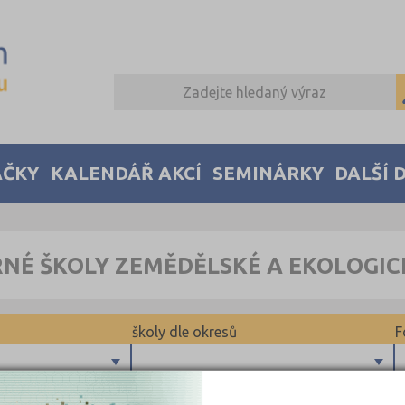
AČKY
KALENDÁŘ AKCÍ
SEMINÁRKY
DALŠÍ 
RNÉ ŠKOLY ZEMĚDĚLSKÉ A EKOLOGI
školy dle okresů
F