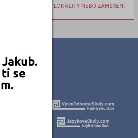
NEBO HLEDEJTE DLE LOKALITY NEBO ZAMĚŘENÍ
 Jakub.
ti se
em.