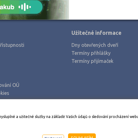
Užitečné informace
řístupnosti
Dny otevřených dveří
Termíny přihlášky
Termíny přijímaček
ování OÚ
kies
Stáhněte si aplikaci Adresář škol
mysluplné a užitečné služby na základě Vašich údajů o sledování procházení web
998-2026
AMOS KamPoMaturite.cz
, s.r.o., stránky vytvořilo
An
SOUHLASÍM