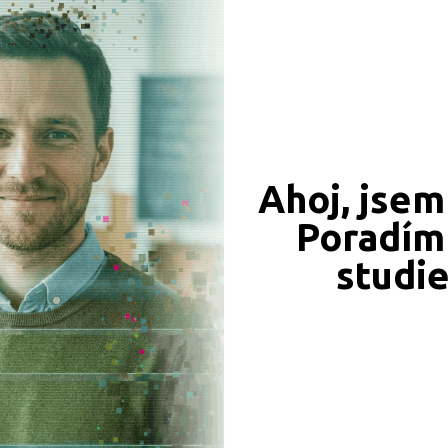
CÍ ZÁZNAMY, PŘEFORMULUJTE PROSÍM VÁŠ DOTAZ 
Ahoj, jsem
Poradím 
JSME TAM, KDE JSTE VY
studi
Naše projekty