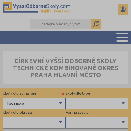
PŘEHLED ŠKOL
CÍRKEVNÍ VYŠŠÍ ODBORNÉ ŠKOLY
PŘÍPRAVA NA PŘIJÍMAČKY
TECHNICKÉ KOMBINOVANÉ OKRES
KALENDÁŘ AKCÍ
PRAHA HLAVNÍ MĚSTO
SEMINÁRKY
DALŠÍ DRUHY ŠKOL
×
školy dle zaměření
školy dle typu
Technické
školy dle okresů
Forma studia
Zdravotnické
Ekonomické