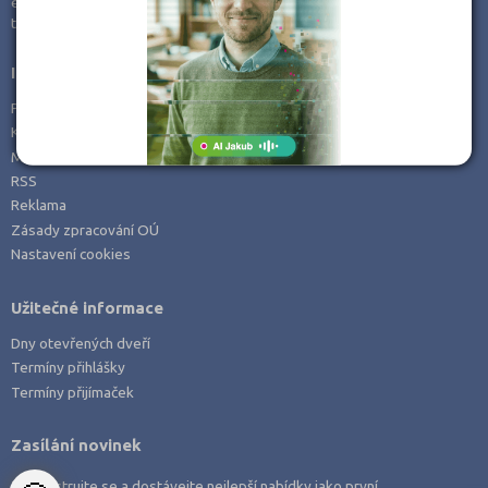
e-mail:
info@kampomaturite.cz
Zemědělské a ekologické
tel:
+420 606 411 115
Informace
Prohlášení o přístupnosti
Kontakt
Mapa serveru
RSS
Reklama
Zásady zpracování OÚ
Nastavení cookies
Užitečné informace
Dny otevřených dveří
Termíny přihlášky
Termíny přijímaček
Zasílání novinek
Zaregistrujte se a dostávejte nejlepší nabídky jako první.