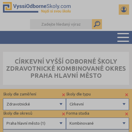
PŘEHLED ŠKOL
CÍRKEVNÍ VYŠŠÍ ODBORNÉ ŠKOLY
PŘÍPRAVA NA PŘIJÍMAČKY
ZDRAVOTNICKÉ KOMBINOVANÉ OKRES
KALENDÁŘ AKCÍ
PRAHA HLAVNÍ MĚSTO
SEMINÁRKY
DALŠÍ DRUHY ŠKOL
×
×
školy dle zaměření
školy dle typu
Zdravotnické
Církevní
×
×
školy dle okresů
Forma studia
Zdravotnické
Soukromé
Praha hlavní město (1)
Kombinované
Ekonomické
Veřejné