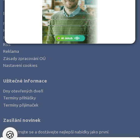
Informace
Prohlášení o přístupnosti
Kontakt
Mapa serveru
RSS
Reklama
Zásady zpracování OÚ
Nastavení cookies
Užitečné informace
Dny otevřených dveří
Termíny přihlášky
Termíny přijímaček
Zasílání novinek
🍪
Zaregistrujte se a dostávejte nejlepší nabídky jako první.