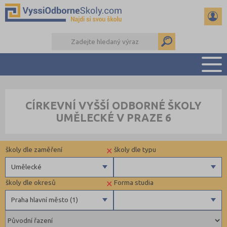
PŘEHLED ŠKOL
CÍRKEVNÍ VYŠŠÍ ODBORNÉ ŠKOLY
PŘÍPRAVA NA PŘIJÍMAČKY
UMĚLECKÉ V PRAZE 6
KALENDÁŘ AKCÍ
SEMINÁRKY
×
školy dle zaměření
školy dle typu
DALŠÍ DRUHY ŠKOL
Umělecké
×
školy dle okresů
Forma studia
Zdravotnické
Soukromé
Praha hlavní město (1)
Ekonomické
Pedagogické
Praha hlavní město (1)