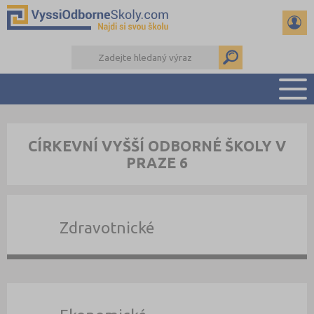
PŘEHLED ŠKOL
CÍRKEVNÍ VYŠŠÍ ODBORNÉ ŠKOLY V
PŘÍPRAVA NA PŘIJÍMAČKY
PRAZE 6
KALENDÁŘ AKCÍ
SEMINÁRKY
DALŠÍ DRUHY ŠKOL
Zdravotnické