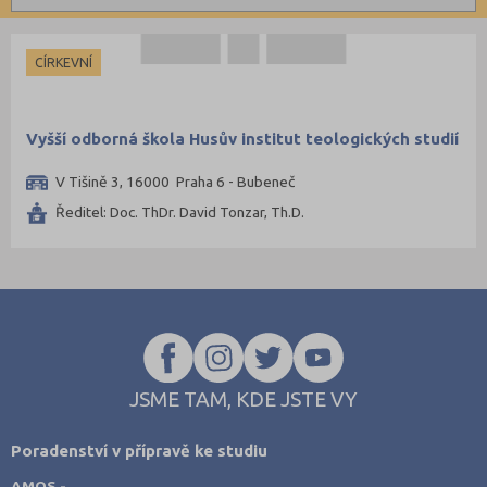
Informatické
Brno-město (1)
Dopravní
Kolín (1)
CÍRKEVNÍ
Grafické
Olomouc (1)
Hotelnictví a cestovní ruch
Praha hlavní město (6)
Vyšší odborná škola Husův institut teologických studií
Humanitní
V Tišině 3, 16000 Praha 6 - Bubeneč
Obchod, podnikání, služby
Ředitel: Doc. ThDr. David Tonzar, Th.D.
Policejní a vojenské
Potravinářské
Právní
Sportovní
Technické
Teologické
JSME TAM, KDE JSTE VY
Textilní a obuvnické
Poradenství v přípravě ke studiu
Umělecké
AMOS -
Zemědělské a ekologické