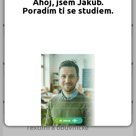
Ahoj, jsem Jakub.
Poradím ti se studiem.
Sportovní
Technické
Teologické
Textilní a obuvnické