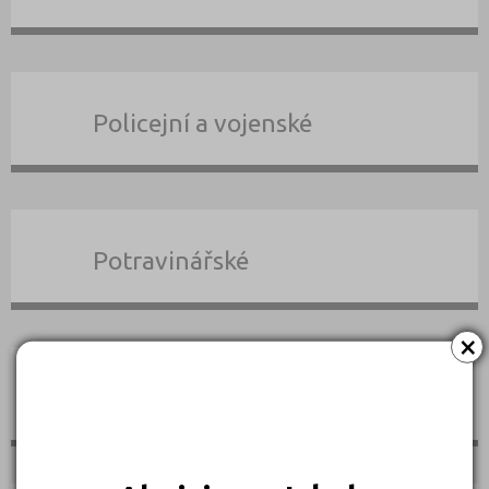
Policejní a vojenské
Potravinářské
×
Právní