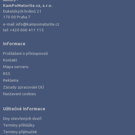
Karlovy Vary (3)
KamPoMaturite.cz, s.r.o.
Kladno (2)
Dukelských hrdinů 21
170 00 Praha 7
Klatovy (1)
e-mail:
info@kampomaturite.cz
Kroměříž (3)
tel:
+420 606 411 115
Kutná Hora (1)
Informace
Liberec (2)
Prohlášení o přístupnosti
Litoměřice (2)
Kontakt
Mělník (1)
Mapa serveru
RSS
Most (1)
Reklama
Nový Jičín (1)
Zásady zpracování OÚ
Nastavení cookies
Olomouc (2)
Opava (1)
Užitečné informace
Ostrava-město (1)
Dny otevřených dveří
Pardubice (1)
Termíny přihlášky
Písek (1)
Termíny přijímaček