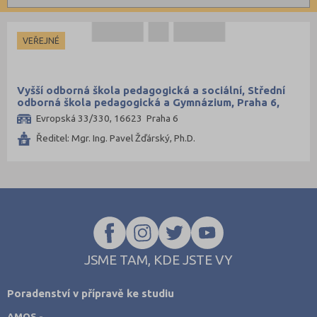
Informatické
Brno-město (4)
Kombinované
Dopravní
Česká Lípa (1)
VEŘEJNÉ
Grafické
České Budějovice (2)
Hotelnictví a cestovní ruch
Děčín (2)
Vyšší odborná škola pedagogická a sociální, Střední
Humanitní
Domažlice (1)
odborná škola pedagogická a Gymnázium, Praha 6,
Evropská 33
Evropská 33/330, 16623 Praha 6
Obchod, podnikání, služby
Frýdek-Místek (1)
Ředitel: Mgr. Ing. Pavel Žďárský, Ph.D.
Policejní a vojenské
Havlíčkův Brod (3)
Potravinářské
Hradec Králové (2)
Právní
Cheb (1)
Sportovní
Chomutov (1)
Technické
Chrudim (1)
Teologické
Jablonec nad Nisou (1)
JSME TAM, KDE JSTE VY
Textilní a obuvnické
Jičín (2)
Poradenství v přípravě ke studiu
Umělecké
Jihlava (1)
AMOS -
Zemědělské a ekologické