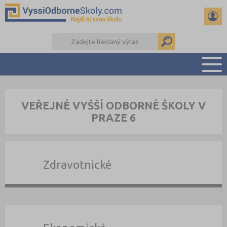
PŘEHLED ŠKOL
VEŘEJNÉ VYŠŠÍ ODBORNÉ ŠKOLY V
PŘÍPRAVA NA PŘIJÍMAČKY
PRAZE 6
KALENDÁŘ AKCÍ
SEMINÁRKY
DALŠÍ DRUHY ŠKOL
Zdravotnické