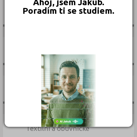
Ahoj, jsem Jakub.
Poradím ti se studiem.
Sportovní
Technické
Teologické
Textilní a obuvnické