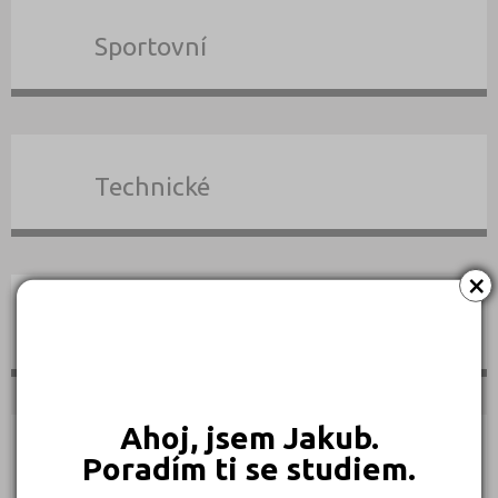
Sportovní
Technické
×
Teologické
Ahoj, jsem Jakub.
Poradím ti se studiem.
Textilní a obuvnické