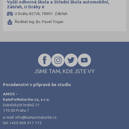
Vyšší odborná škola a Střední škola automobilní,
Plzeň-město (2)
Zábřeh, U Dráhy 6
U Dráhy 827/6, 78901 Zábřeh
Praha hlavní město (11)
Ředitel: Ing. Bc. Pavel Trojan
Prachatice (1)
Příbram (3)
Rychnov nad Kněžnou (1)
Semily (1)
Strakonice (2)
Svitavy (2)
JSME TAM, KDE JSTE VY
Šumperk (2)
Poradenství v přípravě ke studiu
Tábor (2)
AMOS -
Trutnov (1)
KamPoMaturite.cz, s.r.o.
Třebíč (1)
Dukelských hrdinů 21
170 00 Praha 7
Uherské Hradiště (2)
e-mail:
info@kampomaturite.cz
Ústí nad Labem (1)
tel:
+420 606 411 115