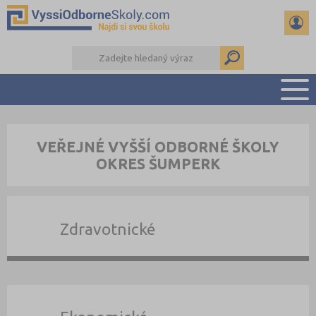
PŘEHLED ŠKOL
VEŘEJNÉ VYŠŠÍ ODBORNÉ ŠKOLY
PŘÍPRAVA NA PŘIJÍMAČKY
OKRES ŠUMPERK
KALENDÁŘ AKCÍ
SEMINÁRKY
DALŠÍ DRUHY ŠKOL
Zdravotnické