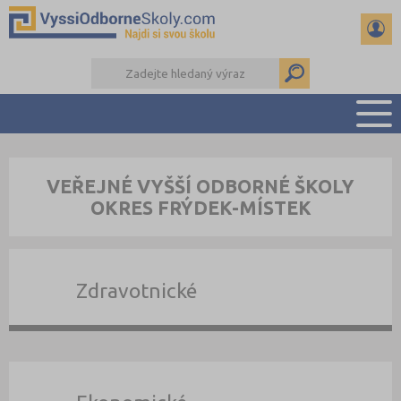
PŘEHLED ŠKOL
VEŘEJNÉ VYŠŠÍ ODBORNÉ ŠKOLY
PŘÍPRAVA NA PŘIJÍMAČKY
OKRES FRÝDEK-MÍSTEK
KALENDÁŘ AKCÍ
SEMINÁRKY
DALŠÍ DRUHY ŠKOL
Zdravotnické