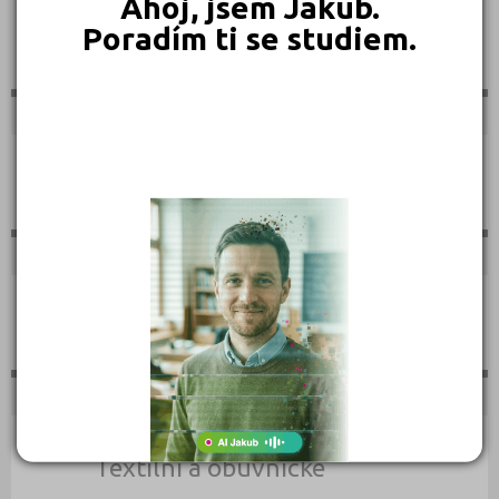
Ahoj, jsem Jakub.
Poradím ti se studiem.
Sportovní
Technické
Teologické
Textilní a obuvnické