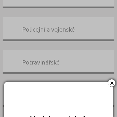
Policejní a vojenské
Potravinářské
×
Právní