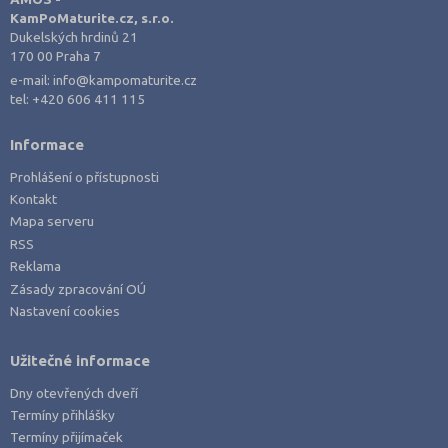
Karlovy Vary (3)
KamPoMaturite.cz, s.r.o.
Kladno (2)
Dukelských hrdinů 21
170 00 Praha 7
Klatovy (1)
e-mail:
info@kampomaturite.cz
Kroměříž (3)
tel:
+420 606 411 115
Kutná Hora (1)
Informace
Liberec (2)
Prohlášení o přístupnosti
Litoměřice (2)
Kontakt
Mělník (1)
Mapa serveru
RSS
Most (1)
Reklama
Nový Jičín (1)
Zásady zpracování OÚ
Nastavení cookies
Olomouc (2)
Opava (1)
Užitečné informace
Ostrava-město (1)
Dny otevřených dveří
Pardubice (1)
Termíny přihlášky
Písek (1)
Termíny přijímaček