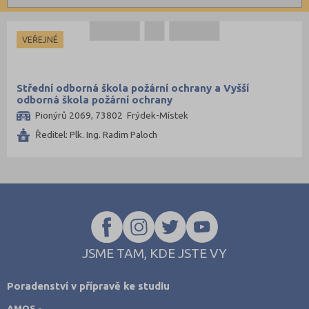
Informatické
Brno-město (4)
Dopravní
Česká Lípa (1)
VEŘEJNÉ
Grafické
České Budějovice (2)
Hotelnictví a cestovní ruch
Děčín (2)
Střední odborná škola požární ochrany a Vyšší
Humanitní
Domažlice (1)
odborná škola požární ochrany
Pionýrů 2069, 73802 Frýdek-Místek
Obchod, podnikání, služby
Frýdek-Místek (1)
Ředitel: Plk. Ing. Radim Paloch
Policejní a vojenské
Havlíčkův Brod (3)
Potravinářské
Hradec Králové (2)
Právní
Cheb (1)
Sportovní
Chomutov (1)
Technické
Chrudim (1)
Teologické
Jablonec nad Nisou (1)
JSME TAM, KDE JSTE VY
Textilní a obuvnické
Jičín (2)
Poradenství v přípravě ke studiu
Umělecké
Jihlava (1)
AMOS -
Zemědělské a ekologické