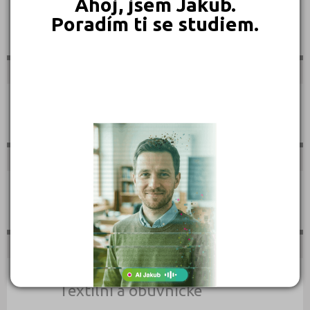
Ahoj, jsem Jakub.
Poradím ti se studiem.
Sportovní
Technické
Teologické
Textilní a obuvnické