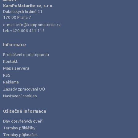
Karlovy Vary (3)
KamPoMaturite.cz, s.r.o.
Kladno (2)
Dukelských hrdinů 21
170 00 Praha 7
Klatovy (1)
e-mail:
info@kampomaturite.cz
Kroměříž (3)
tel:
+420 606 411 115
Kutná Hora (1)
Informace
Liberec (2)
Prohlášení o přístupnosti
Litoměřice (2)
Kontakt
Mělník (1)
Mapa serveru
RSS
Most (1)
Reklama
Nový Jičín (1)
Zásady zpracování OÚ
Nastavení cookies
Olomouc (2)
Opava (1)
Užitečné informace
Ostrava-město (1)
Dny otevřených dveří
Pardubice (1)
Termíny přihlášky
Písek (1)
Termíny přijímaček