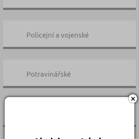
Policejní a vojenské
Potravinářské
×
Právní