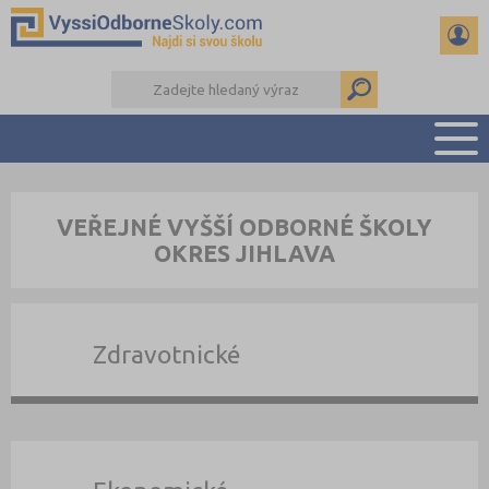
PŘEHLED ŠKOL
VEŘEJNÉ VYŠŠÍ ODBORNÉ ŠKOLY
PŘÍPRAVA NA PŘIJÍMAČKY
OKRES JIHLAVA
KALENDÁŘ AKCÍ
SEMINÁRKY
DALŠÍ DRUHY ŠKOL
Zdravotnické