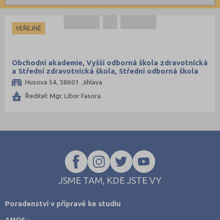
Informatické
Brno-město (4)
Kombinované
Dopravní
Česká Lípa (1)
VEŘEJNÉ
Grafické
České Budějovice (2)
Hotelnictví a cestovní ruch
Děčín (2)
Obchodní akademie, Vyšší odborná škola zdravotnická
Humanitní
Domažlice (1)
a Střední zdravotnická škola, Střední odborná škola
služeb a Jazyková škola s právem státní jazykové
Husova 54, 58601 Jihlava
Obchod, podnikání, služby
Frýdek-Místek (1)
zkoušky Jihlava
Ředitel: Mgr. Libor Fasora
Policejní a vojenské
Havlíčkův Brod (3)
Potravinářské
Hradec Králové (2)
Právní
Cheb (1)
Sportovní
Chomutov (1)
Technické
Chrudim (1)
Teologické
Jablonec nad Nisou (1)
JSME TAM, KDE JSTE VY
Textilní a obuvnické
Jičín (2)
Poradenství v přípravě ke studiu
Umělecké
Jihlava (1)
AMOS -
Zemědělské a ekologické