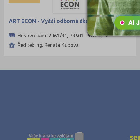
Pedagogické
Informatické
ART ECON - Vyšší odborná škola, s.r.o.
Dopravní
Husovo nám. 2061/91, 79601 Prostějov
Grafické
Ředitel: Ing. Renata Kubová
Hotelnictví a cestovní ruch
Humanitní
Obchod, podnikání, služby
Policejní a vojenské
Potravinářské
Právní
Sportovní
Technické
Teologické