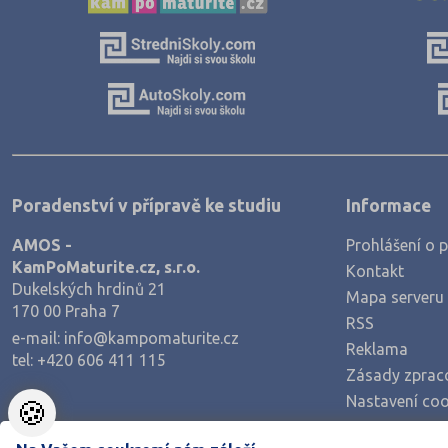
Textilní a obuvnické
Umělecké
Zemědělské a ekologické
Poradenství v přípravě ke studiu
Informace
AMOS -
Prohlášení o p
KamPoMaturite.cz, s.r.o.
Kontakt
Dukelských hrdinů 21
Mapa serveru
170 00 Praha 7
RSS
e-mail:
info@kampomaturite.cz
Reklama
tel:
+420 606 411 115
Zásady zprac
Nastavení coo
🍪