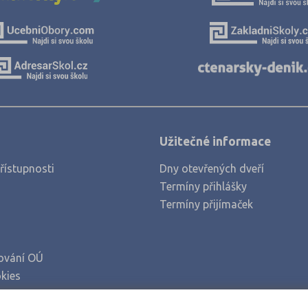
Jablonec nad Nisou (2)
Jičín (2)
Jihlava (5)
Karlovy Vary (3)
Karviná (2)
Kladno (3)
Užitečné informace
Klatovy (1)
řístupnosti
Dny otevřených dveří
Kolín (2)
Termíny přihlášky
Kroměříž (4)
Termíny přijímaček
Kutná Hora (2)
Liberec (2)
ování OÚ
Litoměřice (3)
kies
Mělník (1)