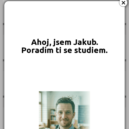
×
Sportovní
Ahoj, jsem Jakub.
Technické
Poradím ti se studiem.
Teologické
Textilní a obuvnické