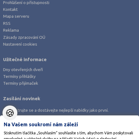
Prohlášení o přístupnosti
Nový Jičín (1)
Kontakt
Nymburk (1)
Mapa serveru
RSS
Olomouc (5)
Reklama
Opava (1)
Zásady zpracování OÚ
Nastavení cookies
Ostrava-město (8)
Pardubice (2)
Užitečné informace
Pelhřimov (1)
Dny otevřených dveří
Písek (4)
Termíny přihlášky
Plzeň-město (4)
Termíny přijímaček
Praha hlavní město (32)
Zasílání novinek
Praha-východ (1)
🍪
Zaregistrujte se a dostávejte nejlepší nabídky jako první.
Prachatice (1)
Prostějov (1)
Na Vašem soukromí nám záleží
Příbram (4)
Stisknutím tlačítka „Souhlasím“ souhlasíte s tím, abychom Vám poskytovali
smysluplné a užitečné služby na základě Vašich údajů o sledování