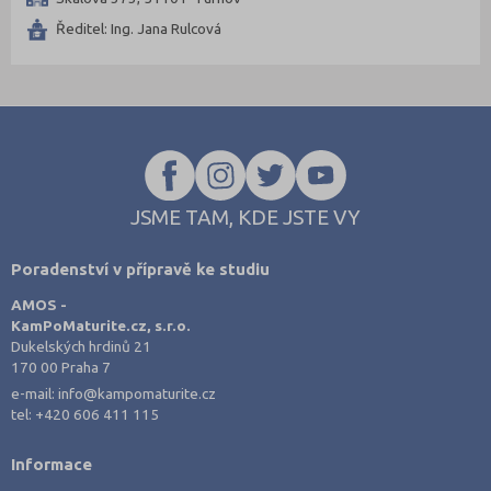
Jablonec nad Nisou (2)
Ředitel: Ing. Jana Rulcová
Jičín (2)
Jihlava (5)
Karlovy Vary (3)
Karviná (2)
Kladno (3)
Klatovy (1)
JSME TAM, KDE JSTE VY
Kolín (2)
Poradenství v přípravě ke studiu
Kroměříž (4)
AMOS -
Kutná Hora (2)
KamPoMaturite.cz, s.r.o.
Liberec (2)
Dukelských hrdinů 21
170 00 Praha 7
Litoměřice (3)
e-mail:
info@kampomaturite.cz
Mělník (1)
tel:
+420 606 411 115
Mladá Boleslav (1)
Informace
Most (1)