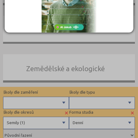
Umělecké
Zemědělské a ekologické
školy dle zaměření
školy dle typu
×
×
školy dle okresů
Forma studia
Zdravotnické
Veřejné
Semily (1)
Denní
Ekonomické
Pedagogické
Benešov (1)
Denní