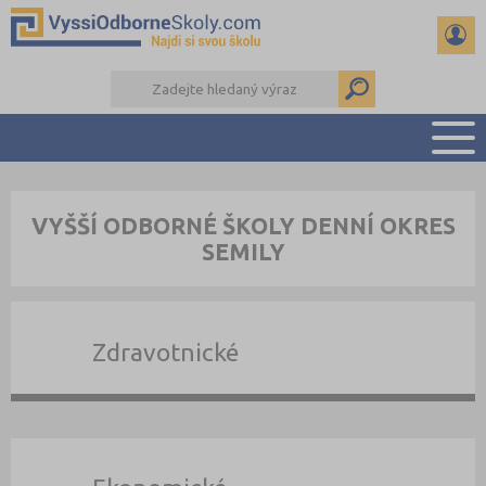
PŘEHLED ŠKOL
VYŠŠÍ ODBORNÉ ŠKOLY DENNÍ OKRES
PŘÍPRAVA NA PŘIJÍMAČKY
SEMILY
KALENDÁŘ AKCÍ
SEMINÁRKY
DALŠÍ DRUHY ŠKOL
Zdravotnické