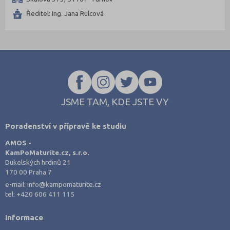
Kladno (2)
Ředitel: Ing. Jana Rulcová
Klatovy (1)
Kroměříž (3)
Kutná Hora (1)
Liberec (2)
Litoměřice (2)
Mělník (1)
JSME TAM, KDE JSTE VY
Most (1)
Poradenství v přípravě ke studiu
Nový Jičín (1)
AMOS -
Olomouc (2)
KamPoMaturite.cz, s.r.o.
Opava (1)
Dukelských hrdinů 21
170 00 Praha 7
Ostrava-město (1)
e-mail:
info@kampomaturite.cz
Pardubice (1)
tel:
+420 606 411 115
Písek (1)
Informace
Plzeň-město (2)