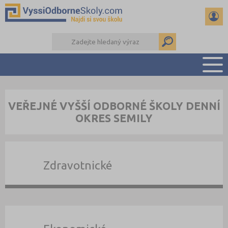
PŘEHLED ŠKOL
VEŘEJNÉ VYŠŠÍ ODBORNÉ ŠKOLY DENNÍ
PŘÍPRAVA NA PŘIJÍMAČKY
OKRES SEMILY
KALENDÁŘ AKCÍ
SEMINÁRKY
DALŠÍ DRUHY ŠKOL
Zdravotnické