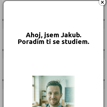
×
Sportovní
Ahoj, jsem Jakub.
Technické
Poradím ti se studiem.
Teologické
Textilní a obuvnické