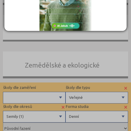
Umělecké
Zemědělské a ekologické
×
školy dle zaměření
školy dle typu
Veřejné
×
×
školy dle okresů
Forma studia
Zdravotnické
Veřejné
Semily (1)
Denní
Ekonomické
Pedagogické
Benešov (1)
Denní