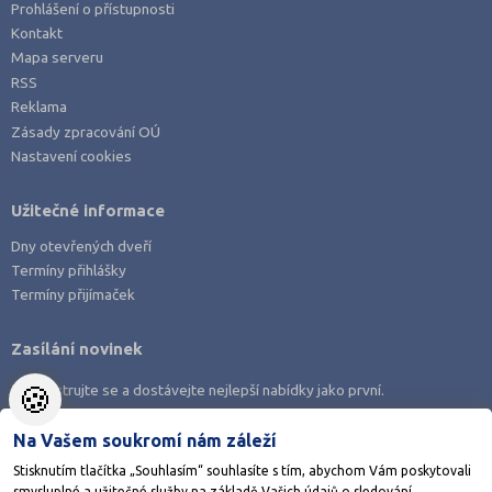
Prohlášení o přístupnosti
Praha hlavní město (10)
Kontakt
Prachatice (1)
Mapa serveru
RSS
Příbram (3)
Reklama
Rychnov nad Kněžnou (1)
Zásady zpracování OÚ
Nastavení cookies
Semily (1)
Strakonice (1)
Užitečné informace
Svitavy (2)
Dny otevřených dveří
Šumperk (2)
Termíny přihlášky
Tábor (2)
Termíny přijímaček
Trutnov (1)
Zasílání novinek
Třebíč (1)
🍪
Zaregistrujte se a dostávejte nejlepší nabídky jako první.
Uherské Hradiště (1)
Ústí nad Labem (1)
Na Vašem soukromí nám záleží
Vsetín (2)
Stisknutím tlačítka „Souhlasím“ souhlasíte s tím, abychom Vám poskytovali
smysluplné a užitečné služby na základě Vašich údajů o sledování