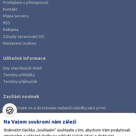
Prohlášení o přístupnosti
Praha hlavní město (10)
Kontakt
Prachatice (1)
Mapa serveru
RSS
Příbram (3)
Reklama
Rychnov nad Kněžnou (1)
Zásady zpracování OÚ
Nastavení cookies
Semily (1)
Strakonice (1)
Užitečné informace
Svitavy (2)
Dny otevřených dveří
Šumperk (2)
Termíny přihlášky
Tábor (2)
Termíny přijímaček
Trutnov (1)
Zasílání novinek
Třebíč (1)
🍪
Zaregistrujte se a dostávejte nejlepší nabídky jako první.
Uherské Hradiště (1)
Ústí nad Labem (1)
Na Vašem soukromí nám záleží
Vsetín (2)
Stisknutím tlačítka „Souhlasím“ souhlasíte s tím, abychom Vám poskytovali
smysluplné a užitečné služby na základě Vašich údajů o sledování