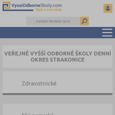
PŘEHLED ŠKOL
VEŘEJNÉ VYŠŠÍ ODBORNÉ ŠKOLY DENNÍ
PŘÍPRAVA NA PŘIJÍMAČKY
OKRES STRAKONICE
KALENDÁŘ AKCÍ
SEMINÁRKY
DALŠÍ DRUHY ŠKOL
Zdravotnické