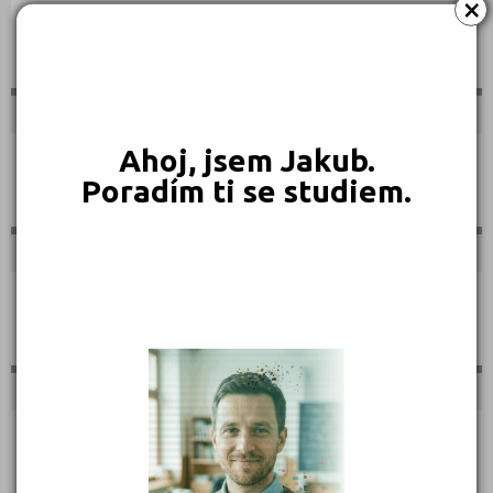
×
Sportovní
Ahoj, jsem Jakub.
Technické
Poradím ti se studiem.
Teologické
Textilní a obuvnické