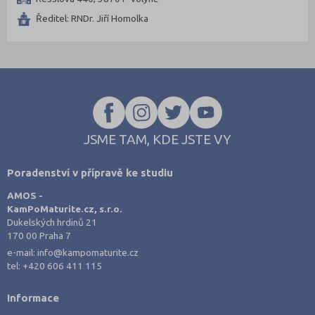
Kladno (2)
Ředitel: RNDr. Jiří Homolka
Klatovy (1)
Kroměříž (3)
Kutná Hora (1)
Liberec (2)
Litoměřice (2)
Mělník (1)
JSME TAM, KDE JSTE VY
Most (1)
Poradenství v přípravě ke studiu
Nový Jičín (1)
AMOS -
Olomouc (2)
KamPoMaturite.cz, s.r.o.
Opava (1)
Dukelských hrdinů 21
170 00 Praha 7
Ostrava-město (1)
e-mail:
info@kampomaturite.cz
Pardubice (1)
tel:
+420 606 411 115
Písek (1)
Informace
Plzeň-město (2)