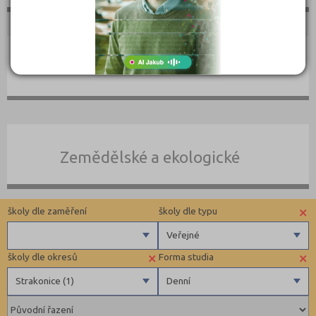
Umělecké
Zemědělské a ekologické
×
školy dle zaměření
školy dle typu
Veřejné
×
×
školy dle okresů
Forma studia
Zdravotnické
Krajské
Strakonice (1)
Denní
Ekonomické
Veřejné
Pedagogické
Benešov (1)
Denní