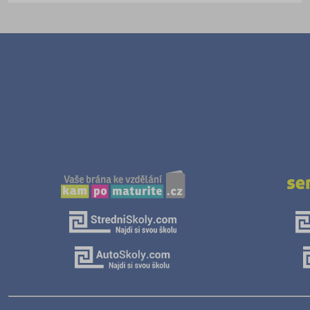
Textilní a obuvnické
Umělecké
Zemědělské a ekologické