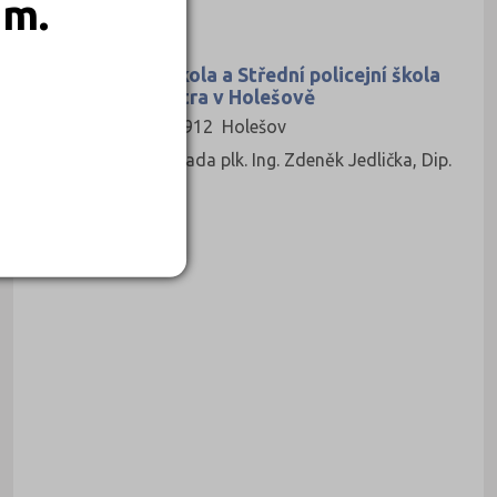
em.
Kombinované
Vyšší policejní škola a Střední policejní škola
Ministerstva vnitra v Holešově
Zlínská 991, 76912 Holešov
Ředitel: vrchní rada plk. Ing. Zdeněk Jedlička, Dip.
Mgmt.