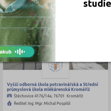
studi
Česká Lípa (1)
České Budějovice (2)
Děčín (2)
Domažlice (1)
Havlíčkův Brod (3)
Hradec Králové (2)
Cheb (1)
Chomutov (1)
Chrudim (1)
Jablonec nad Nisou (1)
Vyšší odborná škola potravinářská a Střední
průmyslová škola mlékárenská Kroměříž
Jičín (2)
Štěchovice 4176/14a, 76701 Kroměříž
Jihlava (1)
Ředitel: Ing. Mgr. Michal Pospíšil
Karlovy Vary (3)