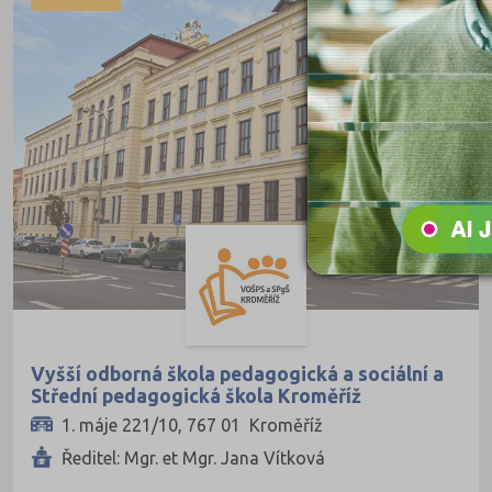
Pedagogické
Informatické
Dopravní
Grafické
Hotelnictví a cestovní ruch
Humanitní
Obchod, podnikání, služby
Policejní a vojenské
Potravinářské
Právní
Vyšší odborná škola pedagogická a sociální a
Střední pedagogická škola Kroměříž
Sportovní
1. máje 221/10, 767 01 Kroměříž
Technické
Ředitel: Mgr. et Mgr. Jana Vítková
Teologické