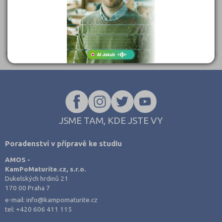
Střední škola podnikatelská a Vyšší odborná škola,
s.r.o.
nám. T. G. Masaryka 2433, 760 01 Zlín
Ředitel: Mgr. David Martinek
JSME TAM, KDE JSTE VY
Poradenství v přípravě ke studiu
AMOS -
KamPoMaturite.cz, s.r.o.
Dukelských hrdinů 21
170 00 Praha 7
e-mail:
info@kampomaturite.cz
tel:
+420 606 411 115