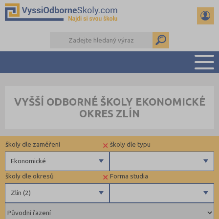
PŘEHLED ŠKOL
VYŠŠÍ ODBORNÉ ŠKOLY EKONOMICKÉ
PŘÍPRAVA NA PŘIJÍMAČKY
OKRES ZLÍN
KALENDÁŘ AKCÍ
SEMINÁRKY
×
školy dle zaměření
školy dle typu
DALŠÍ DRUHY ŠKOL
Ekonomické
×
školy dle okresů
Forma studia
Zdravotnické
Soukromé
Zlín (2)
Ekonomické
Veřejné
Pedagogické
Blansko (1)
Denní