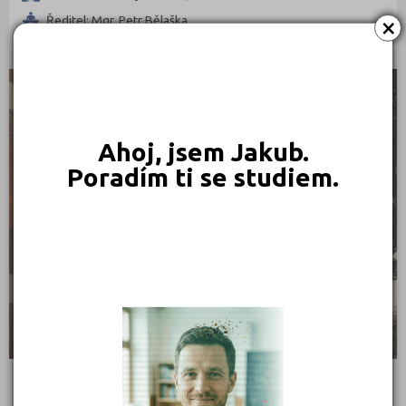
×
Ředitel: Mgr. Petr Bělaška
Příbram (1)
Rychnov nad Kněžnou (1)
Strakonice (1)
SOUKROMÉ
Uherské Hradiště (1)
Vsetín (1)
Ahoj, jsem Jakub.
Zlín (2)
Poradím ti se studiem.