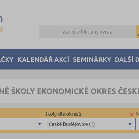
AČKY
KALENDÁŘ AKCÍ
SEMINÁRKY
DALŠÍ 
NÉ ŠKOLY EKONOMICKÉ OKRES ČESK
×
školy dle okresů
F
České Budějovice (1)
Blansko (1)