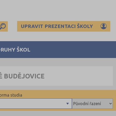
UPRAVIT PREZENTACI ŠKOLY
DRUHY ŠKOL
É BUDĚJOVICE
orma studia
Denní