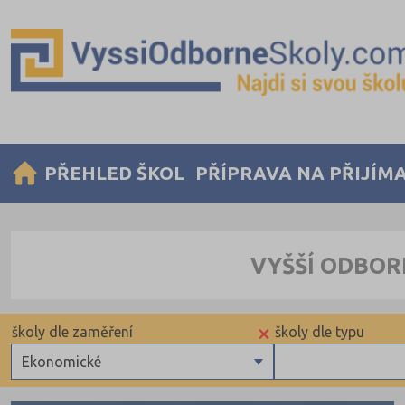
PŘEHLED ŠKOL
PŘÍPRAVA NA PŘIJÍM
VYŠŠÍ ODBOR
×
školy dle zaměření
školy dle typu
Ekonomické
Zdravotnické
Soukromé