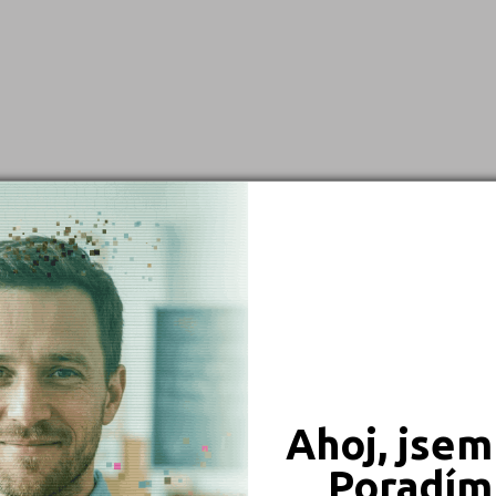
Brno-město (2)
České Budějovice (1)
Frýdek-Místek (1)
Havlíčkův Brod (2)
Hradec Králové (1)
Jablonec nad Nisou (1)
Kladno (1)
Klatovy (1)
Litoměřice (1)
Most (1)
Nový Jičín (1)
Ahoj, jsem
Ostrava-město (2)
Poradím 
Plzeň-město (1)