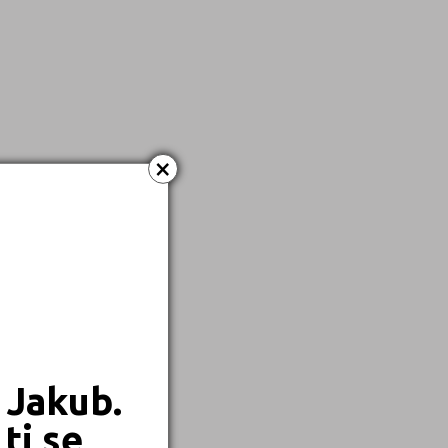
×
 Jakub.
ti se