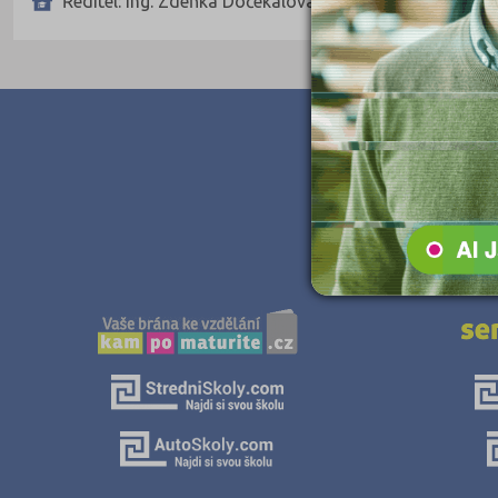
Ředitel: Ing. Zdeňka Dočekalová
Teologické
Textilní a obuvnické
Umělecké
Zemědělské a ekologické