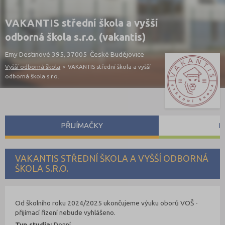
VAKANTIS střední škola a vyšší
odborná škola s.r.o. (vakantis)
Emy Destinové 395, 37005 České Budějovice
Vyšší odborná škola
>
VAKANTIS střední škola a vyšší
odborná škola s.r.o.
PŘIJÍMAČKY
P
VAKANTIS STŘEDNÍ ŠKOLA A VYŠŠÍ ODBORNÁ
ŠKOLA S.R.O.
Od školního roku 2024/2025 ukončujeme výuku oborů VOŠ -
přijímací řízení nebude vyhlášeno.
Typ studia:
Denní