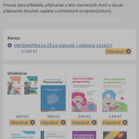
Přesná data přihlášek, přijímaček a dnů otevřených dveří a obsah
přijímacích zkoušek najdete u příslušných programů/oborů.
vyssiodborneskoly.com doporučují pro přípravu
Nahoru
Kurzy:
MATEMATIKA na VŠ a k maturitě + učebnice 2026/27
5 590 Kč
Objednat
Učebnice:
669 Kč
580 Kč
549 Kč
549 Kč
Objednat
Objednat
Objednat
Objednat