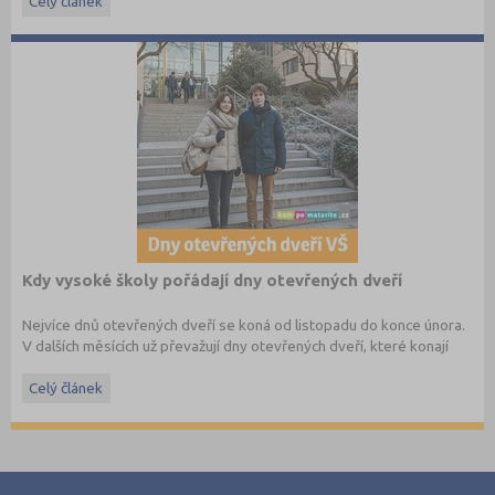
Celý článek
Kdy vysoké školy pořádají dny otevřených dveří
Nejvíce dnů otevřených dveří se koná od listopadu do konce února.
V dalších měsících už převažují dny otevřených dveří, které konají
soukromé vysoké školy. Kam se zajdete podívat letos?
Celý článek