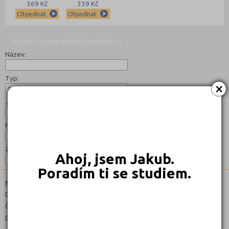
369 Kč
339 Kč
Objednat
Objednat
Studijní programy/obory
Nahoru
Název:
Typ:
×
Jazyk:
Forma:
Zaměření:
Ahoj, jsem Jakub.
Poradím ti se studiem.
Mediální komunikace a žurnalistika (7242N04)
Denní
Čeština
Denní