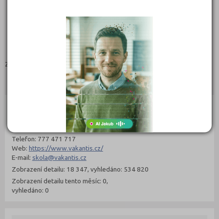
Zaměření:
Kontakty
Emy Destinové 395, 37005 České Budějovice
(
Mapa
)
Typ školy: Soukromé
IČ: 25157426
Telefon: 777 471 717
Web:
https://www.vakantis.cz/
E-mail:
skola@vakantis.cz
Zobrazení detailu: 18 347, vyhledáno: 534 820
Zobrazení detailu tento měsíc: 0,
vyhledáno: 0