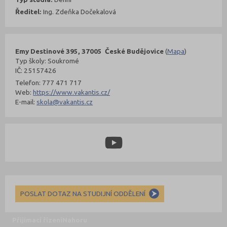
Ředitel:
Ing. Zdeňka Dočekalová
Emy Destinové 395, 37005 České Budějovice
(
Mapa
)
Typ školy: Soukromé
IČ: 25157426
Telefon: 777 471 717
Web:
https://www.vakantis.cz/
E-mail:
skola@vakantis.cz
POSLAT DOTAZ NA STUDIJNÍ ODDĚLENÍ
Přijímací řízení
Nahoru