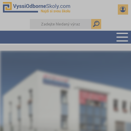
PŘEHLED ŠKOL
PŘÍPRAVA NA PŘIJÍMAČKY
KALENDÁŘ AKCÍ
SEMINÁRKY
DALŠÍ DRUHY ŠKOL