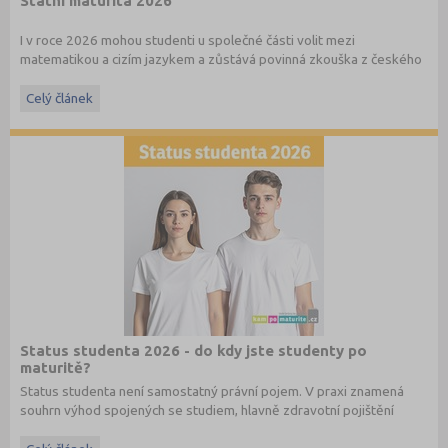
Státní maturita 2026
I v roce 2026 mohou studenti u společné části volit mezi
matematikou a cizím jazykem a zůstává povinná zkouška z českého
jazyka a literatury. Stáhněte si zdarma
e-book
s podrobnými
informacemi.
Celý článek
Status studenta 2026 - do kdy jste studenty po
maturitě?
Status studenta není samostatný právní pojem. V praxi znamená
souhrn výhod spojených se studiem, hlavně zdravotní pojištění
hrazené státem, studentské slevy na dopravu a další.