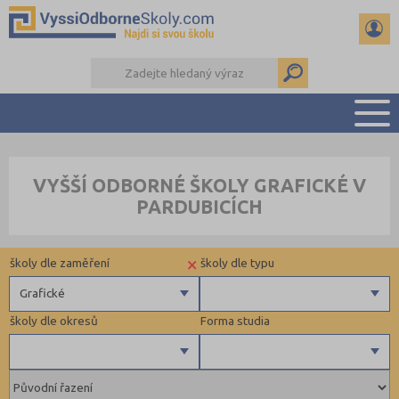
PŘEHLED ŠKOL
VYŠŠÍ ODBORNÉ ŠKOLY GRAFICKÉ V
PŘÍPRAVA NA PŘIJÍMAČKY
PARDUBICÍCH
KALENDÁŘ AKCÍ
SEMINÁRKY
×
školy dle zaměření
školy dle typu
DALŠÍ DRUHY ŠKOL
Grafické
školy dle okresů
Forma studia
Zdravotnické
Ekonomické
Pedagogické
Praha hlavní město (1)