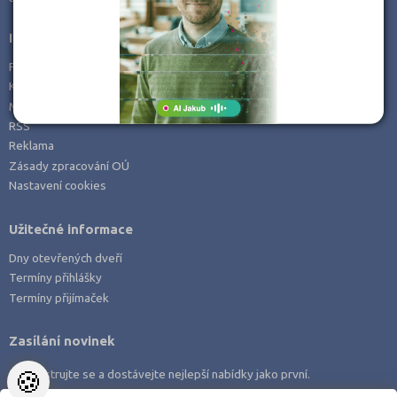
Informace
Prohlášení o přístupnosti
Kontakt
Mapa serveru
RSS
Reklama
Zásady zpracování OÚ
Nastavení cookies
Užitečné informace
Dny otevřených dveří
Termíny přihlášky
Termíny přijímaček
Zasílání novinek
🍪
Zaregistrujte se a dostávejte nejlepší nabídky jako první.