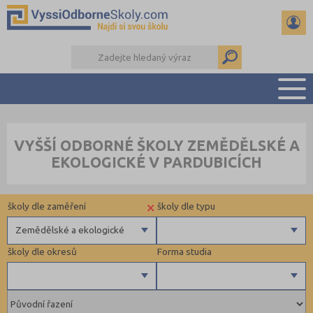
PŘEHLED ŠKOL
VYŠŠÍ ODBORNÉ ŠKOLY ZEMĚDĚLSKÉ A
PŘÍPRAVA NA PŘIJÍMAČKY
EKOLOGICKÉ V PARDUBICÍCH
KALENDÁŘ AKCÍ
SEMINÁRKY
×
školy dle zaměření
školy dle typu
DALŠÍ DRUHY ŠKOL
Zemědělské a ekologické
školy dle okresů
Forma studia
Zdravotnické
Ekonomické
Pedagogické
Benešov (1)