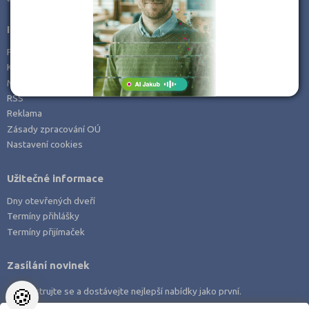
Informace
Prohlášení o přístupnosti
Kontakt
Mapa serveru
RSS
Reklama
Zásady zpracování OÚ
Nastavení cookies
Užitečné informace
Dny otevřených dveří
Termíny přihlášky
Termíny přijímaček
Zasílání novinek
🍪
Zaregistrujte se a dostávejte nejlepší nabídky jako první.