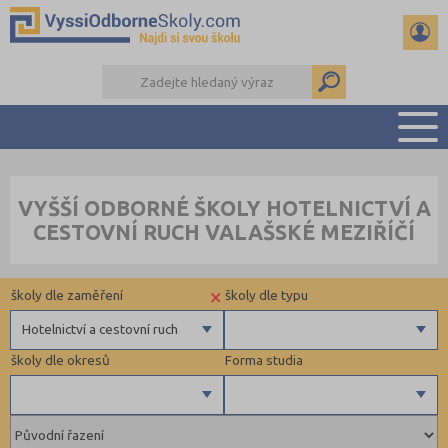
PŘEHLED ŠKOL
VYŠŠÍ ODBORNÉ ŠKOLY HOTELNICTVÍ A
PŘÍPRAVA NA PŘIJÍMAČKY
CESTOVNÍ RUCH VALAŠSKÉ MEZIŘÍČÍ
KALENDÁŘ AKCÍ
SEMINÁRKY
×
školy dle zaměření
školy dle typu
DALŠÍ DRUHY ŠKOL
Hotelnictví a cestovní ruch
školy dle okresů
Forma studia
Zdravotnické
Ekonomické
Pedagogické
Blansko (1)