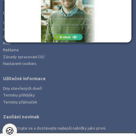
Informace
Prohlášení o přístupnosti
Kontakt
Mapa serveru
RSS
Reklama
Zásady zpracování OÚ
Nastavení cookies
Užitečné informace
Dny otevřených dveří
Termíny přihlášky
Termíny přijímaček
Zasílání novinek
🍪
Zaregistrujte se a dostávejte nejlepší nabídky jako první.