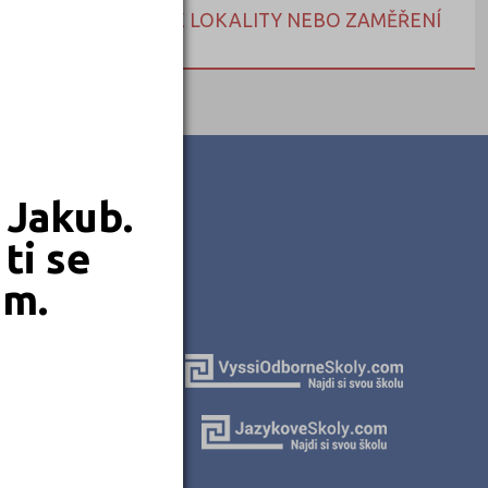
NEBO HLEDEJTE DLE LOKALITY NEBO ZAMĚŘENÍ
 Jakub.
ti se
em.