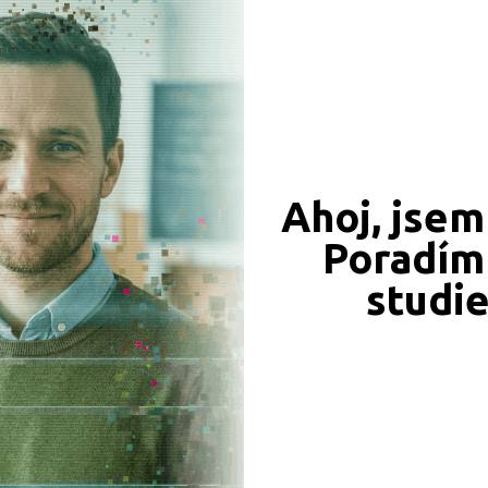
CÍ ZÁZNAMY, PŘEFORMULUJTE PROSÍM VÁŠ DOTAZ 
Praha hlavní město (1)
Příbram (1)
Ahoj, jsem
Poradím 
JSME TAM, KDE JSTE VY
studi
Naše projekty