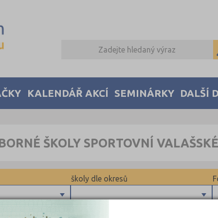
AČKY
KALENDÁŘ AKCÍ
SEMINÁRKY
DALŠÍ 
BORNÉ ŠKOLY SPORTOVNÍ VALAŠSKÉ
školy dle okresů
F
Plzeň-město (1)