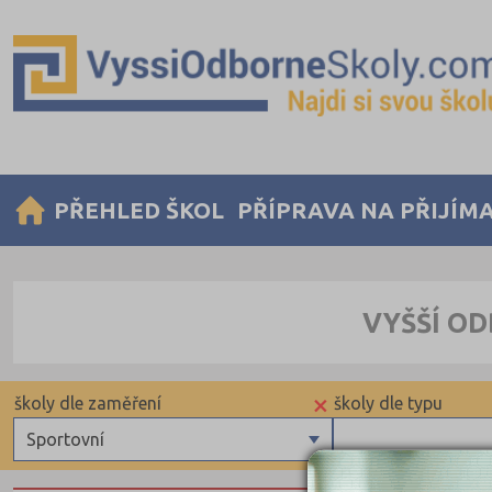
PŘEHLED ŠKOL
PŘÍPRAVA NA PŘIJÍM
VYŠŠÍ OD
×
školy dle zaměření
školy dle typu
Sportovní
Zdravotnické