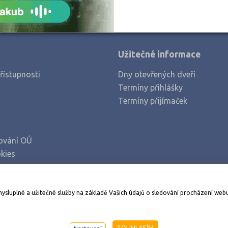
Užitečné informace
řístupnosti
Dny otevřených dveří
Termíny přihlášky
Termíny přijímaček
ování OÚ
kies
Stáhněte si aplikaci Adresář škol
mysluplné a užitečné služby na základě Vašich údajů o sledování procházení web
998-2026
AMOS KamPoMaturite.cz
, s.r.o., stránky vytvořilo
An
SOUHLASÍM