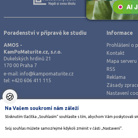
Teologické
Textilní a obuvnické
Umělecké
Poradenství v přípravě ke studiu
Informace
Zemědělské a ekologické
AMOS -
Prohlášení o p
KamPoMaturite.cz, s.r.o.
Kontakt
Dukelských hrdinů 21
Mapa serveru
170 00 Praha 7
RSS
e-mail:
info@kampomaturite.cz
Reklama
tel:
+420 606 411 115
Zásady zprac
Nastavení coo
🍪
Na Vašem soukromí nám záleží
Stisknutím tlačítka „Souhlasím“ souhlasíte s tím, abychom Vám poskytovali s
Svůj souhlas můžete samozřejmě kdykoli změnit v části „Nastavení“.
©1