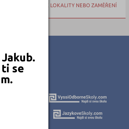
NEBO HLEDEJTE DLE LOKALITY NEBO ZAMĚŘENÍ
 Jakub.
ti se
em.