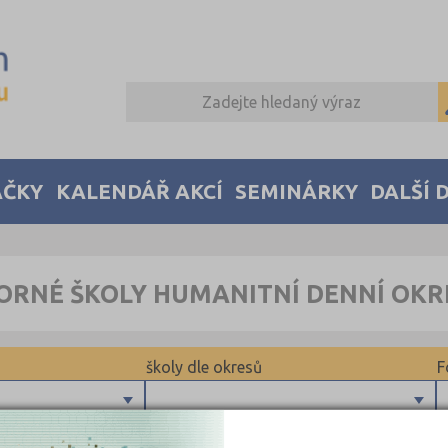
AČKY
KALENDÁŘ AKCÍ
SEMINÁRKY
DALŠÍ 
ORNÉ ŠKOLY HUMANITNÍ DENNÍ OK
školy dle okresů
F
Brno-město (1)