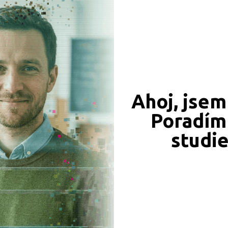
CÍ ZÁZNAMY, PŘEFORMULUJTE PROSÍM VÁŠ DOTAZ 
České Budějovice (1)
Ostrava-město (1)
Praha hlavní město (2)
Uherské Hradiště (1)
Ahoj, jsem
Poradím 
JSME TAM, KDE JSTE VY
studi
Naše projekty