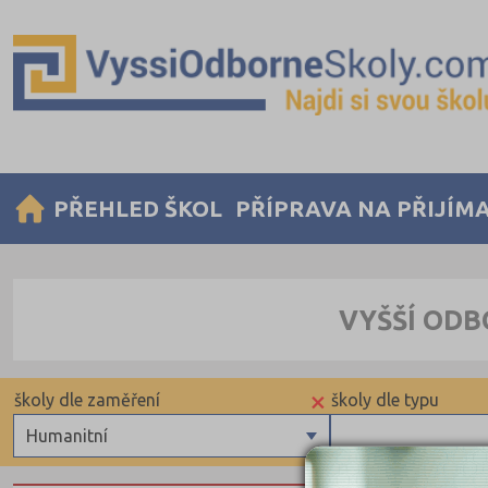
PŘEHLED ŠKOL
PŘÍPRAVA NA PŘIJÍM
VYŠŠÍ ODB
×
školy dle zaměření
školy dle typu
Humanitní
Zdravotnické