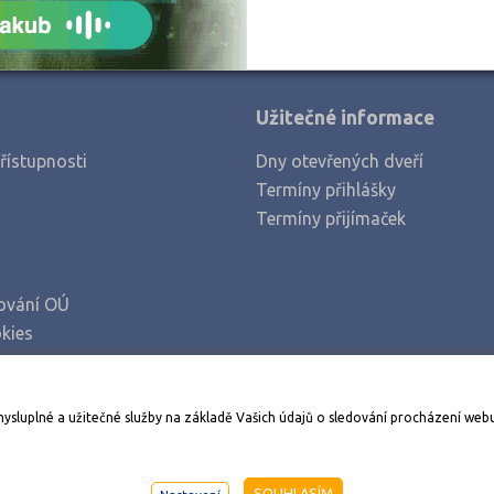
Užitečné informace
řístupnosti
Dny otevřených dveří
Termíny přihlášky
Termíny přijímaček
ování OÚ
kies
Stáhněte si aplikaci Adresář škol
mysluplné a užitečné služby na základě Vašich údajů o sledování procházení web
998-2026
AMOS KamPoMaturite.cz
, s.r.o., stránky vytvořilo
An
SOUHLASÍM