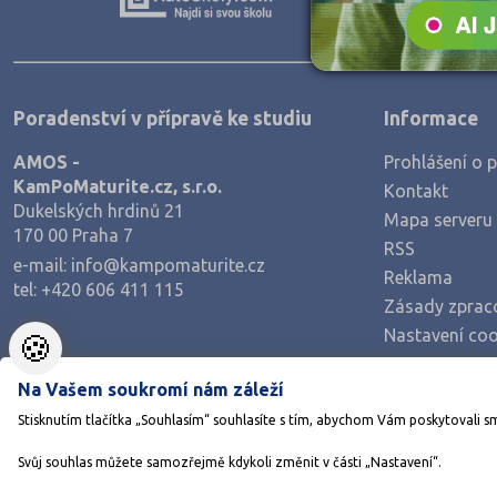
Teologické
Textilní a obuvnické
Umělecké
Poradenství v přípravě ke studiu
Informace
Zemědělské a ekologické
AMOS -
Prohlášení o p
KamPoMaturite.cz, s.r.o.
Kontakt
Dukelských hrdinů 21
Mapa serveru
170 00 Praha 7
RSS
e-mail:
info@kampomaturite.cz
Reklama
tel:
+420 606 411 115
Zásady zprac
Nastavení coo
🍪
Na Vašem soukromí nám záleží
Stisknutím tlačítka „Souhlasím“ souhlasíte s tím, abychom Vám poskytovali s
Svůj souhlas můžete samozřejmě kdykoli změnit v části „Nastavení“.
©1