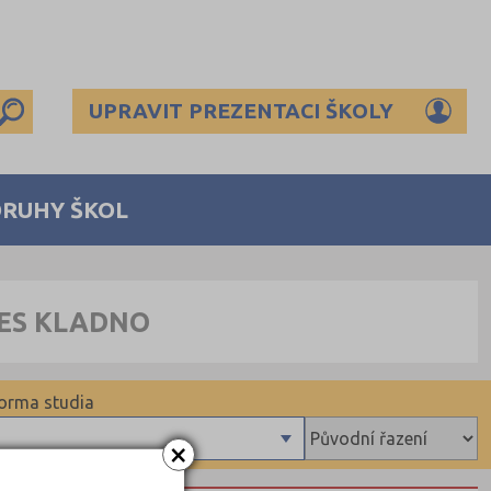
UPRAVIT PREZENTACI ŠKOLY
DRUHY ŠKOL
RES KLADNO
orma studia
×