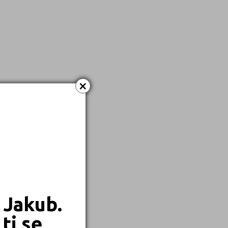
×
 Jakub.
ti se