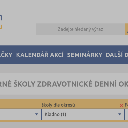
AČKY
KALENDÁŘ AKCÍ
SEMINÁRKY
DALŠÍ 
RNÉ ŠKOLY ZDRAVOTNICKÉ DENNÍ O
×
školy dle okresů
F
Kladno (1)
Blansko (1)