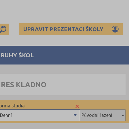
UPRAVIT PREZENTACI ŠKOLY
DRUHY ŠKOL
KRES KLADNO
×
orma studia
Denní
Denní