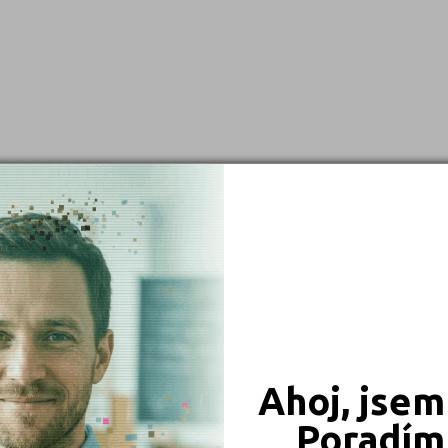
Brno-město (2)
České Budějovice (2)
Děčín (1)
Domažlice (1)
Havlíčkův Brod (1)
Hodonín (1)
Hradec Králové (1)
Jihlava (2)
Karlovy Vary (1)
Kladno (1)
Kolín (1)
Ahoj, jsem
Kroměříž (1)
Poradím 
Liberec (1)