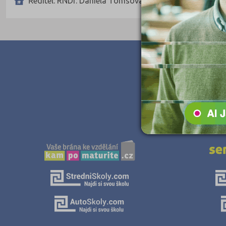
Ředitel: RNDr. Daniela Tomsová
Teologické
Textilní a obuvnické
Umělecké
Zemědělské a ekologické