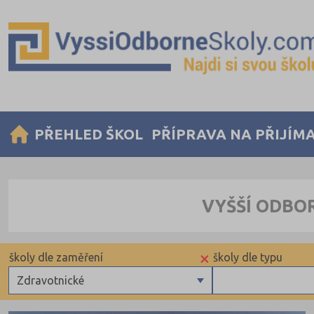
PŘEHLED ŠKOL
PŘÍPRAVA NA PŘIJÍM
VYŠŠÍ ODBO
×
školy dle zaměření
školy dle typu
Zdravotnické
Zdravotnické
Veřejné