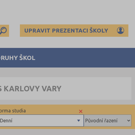
UPRAVIT PREZENTACI ŠKOLY
DRUHY ŠKOL
S KARLOVY VARY
×
orma studia
Denní
Denní