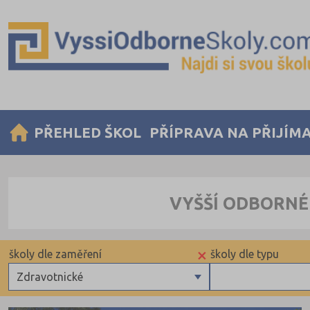
PŘEHLED ŠKOL
PŘÍPRAVA NA PŘIJÍM
VYŠŠÍ ODBORNÉ
×
školy dle zaměření
školy dle typu
Zdravotnické
Zdravotnické
Veřejné