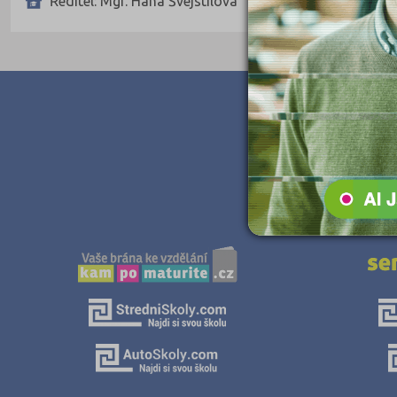
Ředitel: Mgr. Hana Švejstilová
Teologické
Textilní a obuvnické
Umělecké
Zemědělské a ekologické