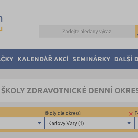
AČKY
KALENDÁŘ AKCÍ
SEMINÁRKY
DALŠÍ 
 ŠKOLY ZDRAVOTNICKÉ DENNÍ OKRE
×
školy dle okresů
F
Karlovy Vary (1)
Blansko (1)