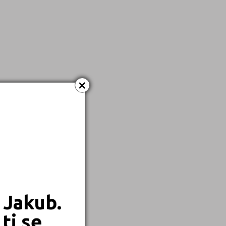
×
 Jakub.
ti se