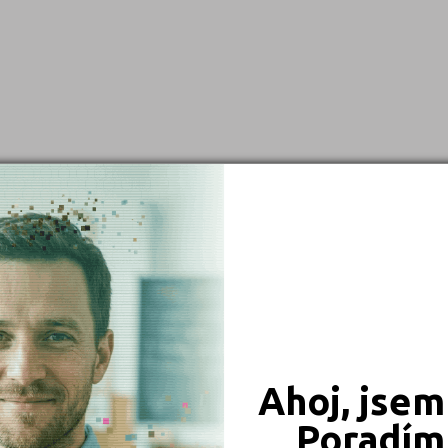
Brno-město (2)
České Budějovice (2)
Děčín (1)
Domažlice (1)
Havlíčkův Brod (1)
Hodonín (1)
Hradec Králové (1)
Jihlava (2)
Karlovy Vary (1)
Kladno (1)
Kolín (1)
Ahoj, jsem
Kroměříž (1)
Poradím 
Liberec (1)