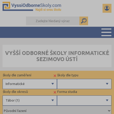
PŘEHLED ŠKOL
VYŠŠÍ ODBORNÉ ŠKOLY INFORMATICKÉ
PŘÍPRAVA NA PŘIJÍMAČKY
SEZIMOVO ÚSTÍ
KALENDÁŘ AKCÍ
SEMINÁRKY
×
školy dle zaměření
školy dle typu
DALŠÍ DRUHY ŠKOL
Informatické
×
školy dle okresů
Forma studia
Zdravotnické
Veřejné
Tábor (1)
Ekonomické
Pedagogické
Hradec Králové (1)
Denní