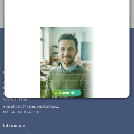
Ředitel: doc. PhDr. Mgr. Lenka Hrušková, Ph.D.
JSME TAM, KDE JSTE VY
Poradenství v přípravě ke studiu
AMOS -
KamPoMaturite.cz, s.r.o.
Dukelských hrdinů 21
170 00 Praha 7
e-mail:
info@kampomaturite.cz
tel:
+420 606 411 115
Informace