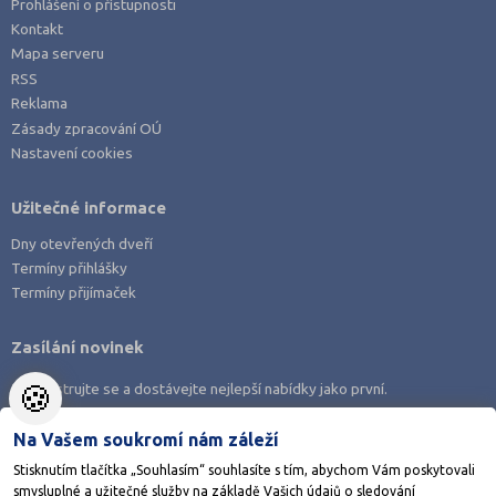
Prohlášení o přístupnosti
Kontakt
Mapa serveru
RSS
Reklama
Zásady zpracování OÚ
Nastavení cookies
Užitečné informace
Dny otevřených dveří
Termíny přihlášky
Termíny přijímaček
Zasílání novinek
🍪
Zaregistrujte se a dostávejte nejlepší nabídky jako první.
Na Vašem soukromí nám záleží
Stisknutím tlačítka „Souhlasím“ souhlasíte s tím, abychom Vám poskytovali
smysluplné a užitečné služby na základě Vašich údajů o sledování