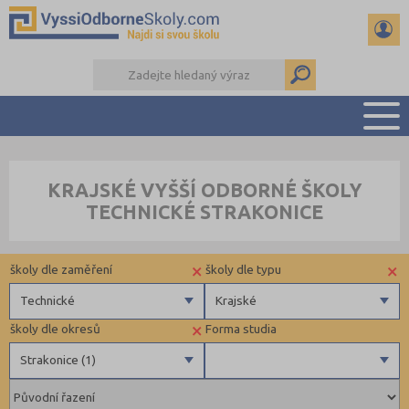
PŘEHLED ŠKOL
KRAJSKÉ VYŠŠÍ ODBORNÉ ŠKOLY
PŘÍPRAVA NA PŘIJÍMAČKY
TECHNICKÉ STRAKONICE
KALENDÁŘ AKCÍ
SEMINÁRKY
×
×
školy dle zaměření
školy dle typu
DALŠÍ DRUHY ŠKOL
Technické
Krajské
×
školy dle okresů
Forma studia
Zdravotnické
Krajské
Strakonice (1)
Ekonomické
Pedagogické
Kutná Hora (1)
Denní