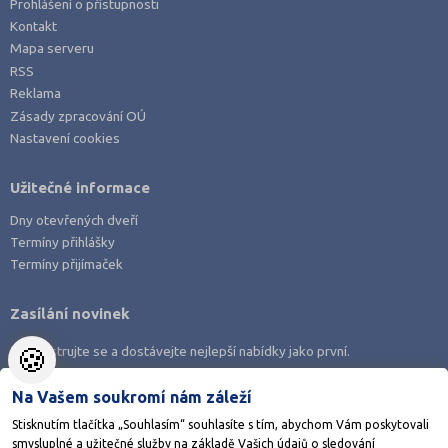
Prohlášení o přístupnosti
Kontakt
Mapa serveru
RSS
Reklama
Zásady zpracování OÚ
Nastavení cookies
Užitečné informace
Dny otevřených dveří
Termíny přihlášky
Termíny přijímaček
Zasílání novinek
🍪
Zaregistrujte se a dostávejte nejlepší nabídky jako první.
Na Vašem soukromí nám záleží
Stisknutím tlačítka „Souhlasím“ souhlasíte s tím, abychom Vám poskytovali
smysluplné a užitečné služby na základě Vašich údajů o sledování