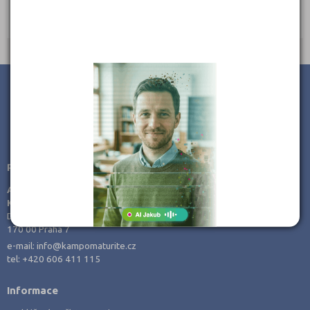
Ředitel: Ing. Miloslav Pileček
JSME TAM, KDE JSTE VY
Poradenství v přípravě ke studiu
AMOS -
KamPoMaturite.cz, s.r.o.
Dukelských hrdinů 21
170 00 Praha 7
e-mail:
info@kampomaturite.cz
tel:
+420 606 411 115
Informace