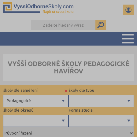
PŘEHLED ŠKOL
VYŠŠÍ ODBORNÉ ŠKOLY PEDAGOGICKÉ
PŘÍPRAVA NA PŘIJÍMAČKY
HAVÍŘOV
KALENDÁŘ AKCÍ
SEMINÁRKY
×
školy dle zaměření
školy dle typu
DALŠÍ DRUHY ŠKOL
Pedagogické
školy dle okresů
Forma studia
Zdravotnické
Ekonomické
Pedagogické
Beroun (1)