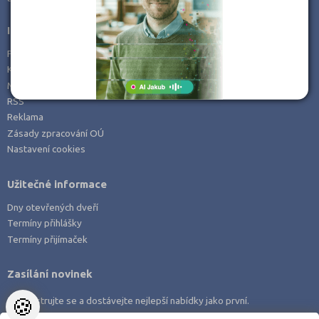
Praha-východ (1)
Informace
Prachatice (1)
Prohlášení o přístupnosti
Příbram (1)
Kontakt
Mapa serveru
Svitavy (1)
RSS
Reklama
Zásady zpracování OÚ
Nastavení cookies
Užitečné informace
Dny otevřených dveří
Termíny přihlášky
Termíny přijímaček
Zasílání novinek
🍪
Zaregistrujte se a dostávejte nejlepší nabídky jako první.