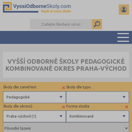
PŘEHLED ŠKOL
VYŠŠÍ ODBORNÉ ŠKOLY PEDAGOGICKÉ
PŘÍPRAVA NA PŘIJÍMAČKY
KOMBINOVANÉ OKRES PRAHA-VÝCHOD
KALENDÁŘ AKCÍ
SEMINÁRKY
×
školy dle zaměření
školy dle typu
DALŠÍ DRUHY ŠKOL
Pedagogické
×
×
školy dle okresů
Forma studia
Zdravotnické
Soukromé
Praha-východ (1)
Kombinované
Ekonomické
Pedagogické
Beroun (1)
Denní