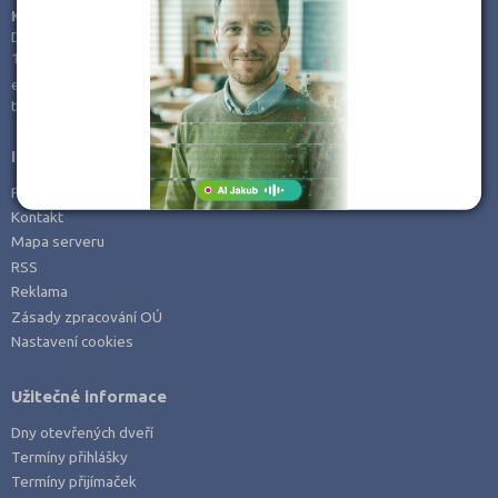
KamPoMaturite.cz, s.r.o.
Dukelských hrdinů 21
170 00 Praha 7
e-mail:
info@kampomaturite.cz
tel:
+420 606 411 115
Informace
Prohlášení o přístupnosti
Kontakt
Mapa serveru
RSS
Reklama
Zásady zpracování OÚ
Nastavení cookies
Užitečné informace
Dny otevřených dveří
Termíny přihlášky
Termíny přijímaček