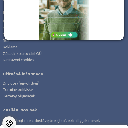
Praha-východ (1)
Informace
Prachatice (1)
Prohlášení o přístupnosti
Příbram (1)
Kontakt
Mapa serveru
Svitavy (1)
RSS
Reklama
Zásady zpracování OÚ
Nastavení cookies
Užitečné informace
Dny otevřených dveří
Termíny přihlášky
Termíny přijímaček
Zasílání novinek
🍪
Zaregistrujte se a dostávejte nejlepší nabídky jako první.