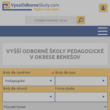
PŘEHLED ŠKOL
VYŠŠÍ ODBORNÉ ŠKOLY PEDAGOGICKÉ
PŘÍPRAVA NA PŘIJÍMAČKY
V OKRESE BENEŠOV
KALENDÁŘ AKCÍ
SEMINÁRKY
×
školy dle zaměření
školy dle typu
DALŠÍ DRUHY ŠKOL
Pedagogické
školy dle okresů
Forma studia
Zdravotnické
Ekonomické
Pedagogické
Beroun (1)