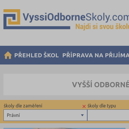
PŘEHLED ŠKOL
PŘÍPRAVA NA PŘIJÍM
VYŠŠÍ ODBORNÉ
×
školy dle zaměření
školy dle typu
Právní
Zdravotnické
Soukromé