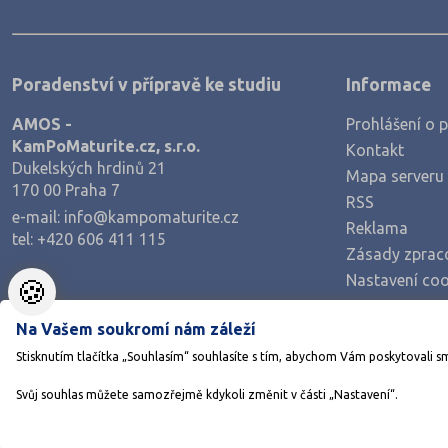
Poradenství v přípravě ke studiu
Informace
AMOS -
Prohlášení o p
KamPoMaturite.cz, s.r.o.
Kontakt
Dukelských hrdinů 21
Mapa serveru
170 00 Praha 7
RSS
e-mail:
info@kampomaturite.cz
Reklama
tel:
+420 606 411 115
Zásady zprac
Nastavení coo
🍪
Na Vašem soukromí nám záleží
Stisknutím tlačítka „Souhlasím“ souhlasíte s tím, abychom Vám poskytovali s
Svůj souhlas můžete samozřejmě kdykoli změnit v části „Nastavení“.
©1