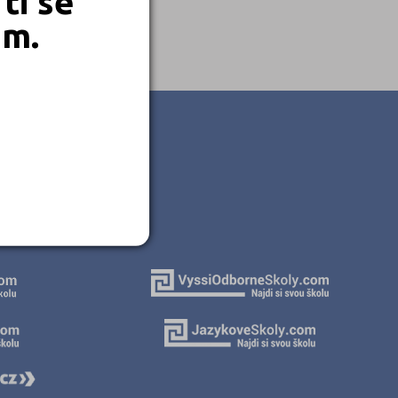
ti se
em.