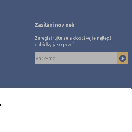
Zasílání novinek
Zaregistrujte se a dostávejte nejlepší
nabídky jako první.
u.
awe