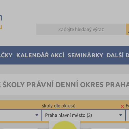
AČKY
KALENDÁŘ AKCÍ
SEMINÁRKY
DALŠÍ 
 ŠKOLY PRÁVNÍ DENNÍ OKRES PRAH
×
školy dle okresů
F
Praha hlavní město (2)
Brno-město (2)