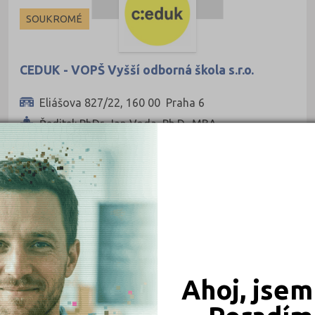
Děčín (1)
SOUKROMÉ
Chomutov (1)
Jihlava (1)
CEDUK - VOPŠ Vyšší odborná škola s.r.o.
Karviná (1)
Eliášova 827/22, 160 00 Praha 6
Kladno (1)
Ředitel: PhDr. Jan Voda, Ph.D., MBA
Kroměříž (1)
Ostrava-město (1)
Plzeň-město (1)
Praha hlavní město (2)
Uherské Hradiště (1)
Ahoj, jsem