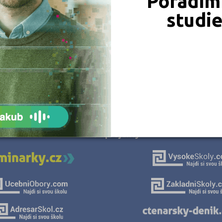
Poradím 
studi
JSME TAM, KDE JSTE VY
Naše projekty