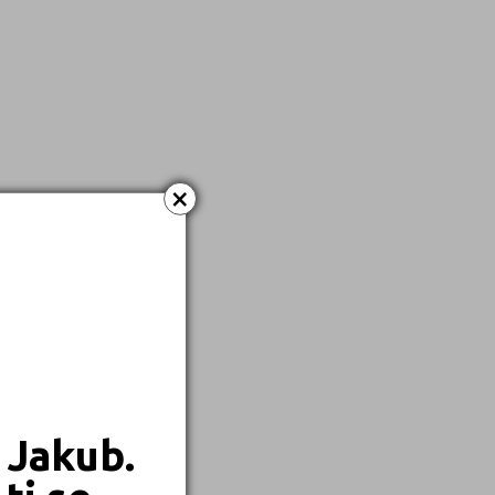
Dálkové
Kombinované
×
 Jakub.