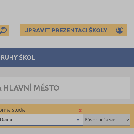
UPRAVIT PREZENTACI ŠKOLY
DRUHY ŠKOL
A HLAVNÍ MĚSTO
×
orma studia
Denní
Denní