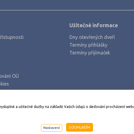
Užitečné informace
řístupnosti
Dny otevřených dveří
Termíny přihlášky
Termíny přijímaček
ování OÚ
kies
Stáhněte si aplikaci Adresář škol
mysluplné a užitečné služby na základě Vašich údajů o sledování procházení web
998-2026
AMOS KamPoMaturite.cz
, s.r.o., stránky vytvořilo
An
SOUHLASÍM
Nastavení