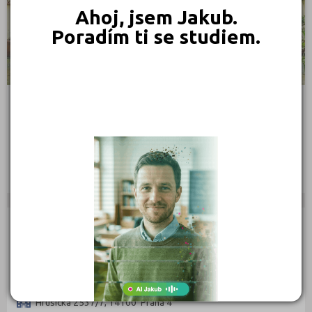
Ahoj, jsem Jakub.
Poradím ti se studiem.
Jabok - Vyšší odborná škola sociálně pedagogická a
teologická
Salmovská 8, 12000 Praha 2
Ředitel: PhDr. Hana Pazlarová, Ph.D.
CÍRKEVNÍ
Evangelická akademie - Vyšší odborná škola sociální
práce a střední odborná škola
Hrusická 2537/7, 14100 Praha 4