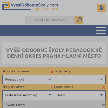
PŘEHLED ŠKOL
VYŠŠÍ ODBORNÉ ŠKOLY PEDAGOGICKÉ
PŘÍPRAVA NA PŘIJÍMAČKY
DENNÍ OKRES PRAHA HLAVNÍ MĚSTO
KALENDÁŘ AKCÍ
SEMINÁRKY
×
školy dle zaměření
školy dle typu
DALŠÍ DRUHY ŠKOL
Pedagogické
×
×
školy dle okresů
Forma studia
Zdravotnické
Krajské
Praha hlavní město (6)
Denní
Ekonomické
Soukromé
Pedagogické
Veřejné
Beroun (1)
Denní