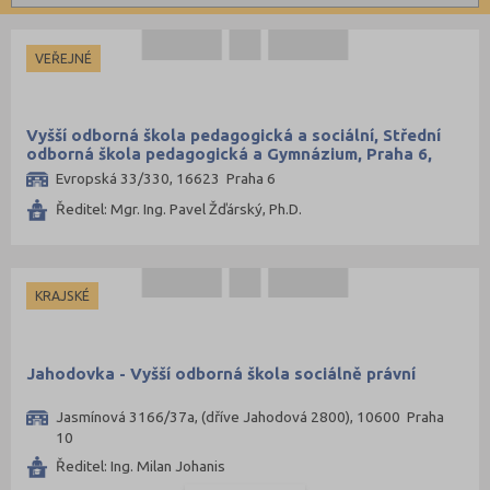
Informatické
Církevní
Brno-město (2)
Dálkové
Dopravní
Děčín (1)
Kombinované
VEŘEJNÉ
Grafické
Domažlice (1)
Hotelnictví a cestovní ruch
Hradec Králové (1)
Vyšší odborná škola pedagogická a sociální, Střední
Humanitní
Cheb (1)
odborná škola pedagogická a Gymnázium, Praha 6,
Evropská 33
Evropská 33/330, 16623 Praha 6
Obchod, podnikání, služby
Jihlava (1)
Ředitel: Mgr. Ing. Pavel Žďárský, Ph.D.
Policejní a vojenské
Karlovy Vary (1)
Potravinářské
Kladno (1)
Právní
Kroměříž (1)
KRAJSKÉ
Sportovní
Most (1)
Technické
Olomouc (2)
Jahodovka - Vyšší odborná škola sociálně právní
Teologické
Ostrava-město (3)
Textilní a obuvnické
Jasmínová 3166/37a, (dříve Jahodová 2800), 10600 Praha
Pardubice (1)
10
Umělecké
Plzeň-město (3)
Ředitel: Ing. Milan Johanis
Zemědělské a ekologické
Praha hlavní město (6)