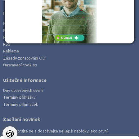
Informace
Prohlášení o přístupnosti
Kontakt
Mapa serveru
RSS
Reklama
Zásady zpracování OÚ
Nastavení cookies
Užitečné informace
Dny otevřených dveří
Termíny přihlášky
Termíny přijímaček
Zasílání novinek
🍪
Zaregistrujte se a dostávejte nejlepší nabídky jako první.