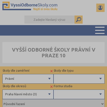
PŘEHLED ŠKOL
VYŠŠÍ ODBORNÉ ŠKOLY PRÁVNÍ V
PŘÍPRAVA NA PŘIJÍMAČKY
PRAZE 10
KALENDÁŘ AKCÍ
SEMINÁRKY
×
školy dle zaměření
školy dle typu
DALŠÍ DRUHY ŠKOL
Právní
×
školy dle okresů
Forma studia
Zdravotnické
Praha hlavní město (3)
Ekonomické
Pedagogické
Brno-město (2)