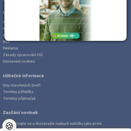
Informace
Prohlášení o přístupnosti
Kontakt
Mapa serveru
RSS
Reklama
Zásady zpracování OÚ
Nastavení cookies
Užitečné informace
Dny otevřených dveří
Termíny přihlášky
Termíny přijímaček
Zasílání novinek
🍪
Zaregistrujte se a dostávejte nejlepší nabídky jako první.