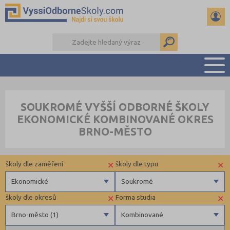
PŘEHLED ŠKOL
SOUKROMÉ VYŠŠÍ ODBORNÉ ŠKOLY
PŘÍPRAVA NA PŘIJÍMAČKY
EKONOMICKÉ KOMBINOVANÉ OKRES
KALENDÁŘ AKCÍ
BRNO-MĚSTO
SEMINÁRKY
DALŠÍ DRUHY ŠKOL
×
×
školy dle zaměření
školy dle typu
Ekonomické
Soukromé
×
×
školy dle okresů
Forma studia
Zdravotnické
Soukromé
Brno-město (1)
Kombinované
Ekonomické