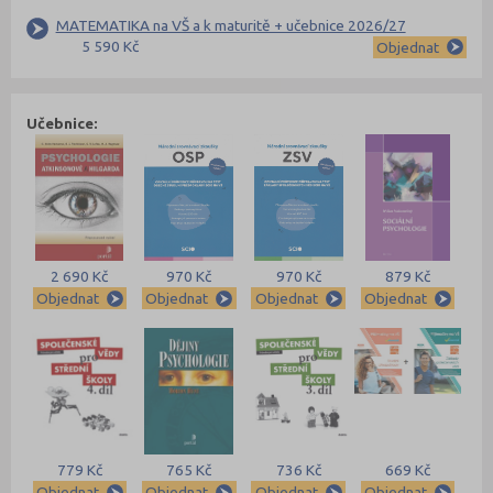
MATEMATIKA na VŠ a k maturitě + učebnice 2026/27
5 590 Kč
Objednat
Učebnice:
2 690 Kč
970 Kč
970 Kč
879 Kč
Objednat
Objednat
Objednat
Objednat
779 Kč
765 Kč
736 Kč
669 Kč
Objednat
Objednat
Objednat
Objednat