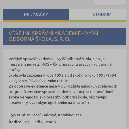
PŘIJÍMAČKY
STUDIUM
VEŘEJNĚ SPRÁVNÍ AKADEMIE - VYŠŠÍ
ODBORNÁ ŠKOLA, S. R. O.
Veřejně správní akademie – vyšší odborná škola, s.r.o. je
nejstarší a největší VOŠ v ČR, připravující pracovníky veřejné
správy.
Škola byla založena v roce 1992 a od školního roku 1993/1994
zahájila vzdělávání v prvním ročníku.
Za dobu své existence naše VOŠ rozšířila nabídku vzdělávacích
programů. Veřejně správní akademie vstoupila do povědomí
široké veřejnosti jako prestižní odborná škola, připravující
absolventy s vysokým uplatněním na trhu práce.
Typ studia:
Denní, Dálkové, Kombinované
Ředitel:
Ing. Ondřej Venclík