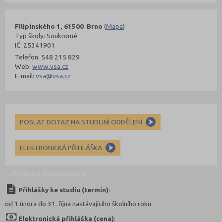
Filipínského 1, 61500 Brno
(
Mapa
)
Typ školy: Soukromé
IČ: 25341901
Telefon: 548 215 829
Web:
www.vsa.cz
E-mail:
vsa@vsa.cz
POSLAT DOTAZ NA STUDIJNÍ ODDĚLENÍ
ELEKTRONICKÁ PŘIHLÁŠKA
Přijímací řízení
Nahoru
Přihlášky ke studiu (termín)
:
od 1.února do 31. října nastávajícího školního roku
Elektronická přihláška (cena)
: