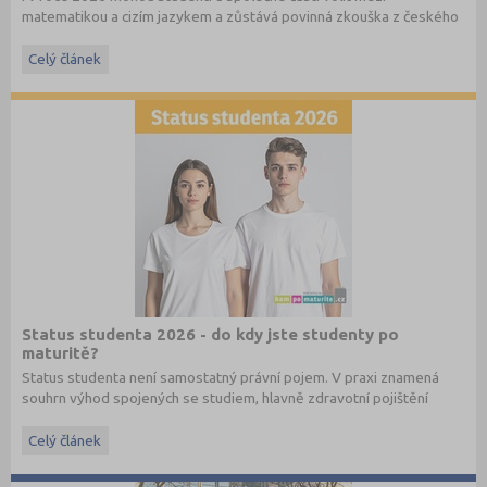
matematikou a cizím jazykem a zůstává povinná zkouška z českého
jazyka a literatury. Stáhněte si zdarma
e-book
s podrobnými
informacemi.
Celý článek
Status studenta 2026 - do kdy jste studenty po
maturitě?
Status studenta není samostatný právní pojem. V praxi znamená
souhrn výhod spojených se studiem, hlavně zdravotní pojištění
hrazené státem, studentské slevy na dopravu a další.
Celý článek