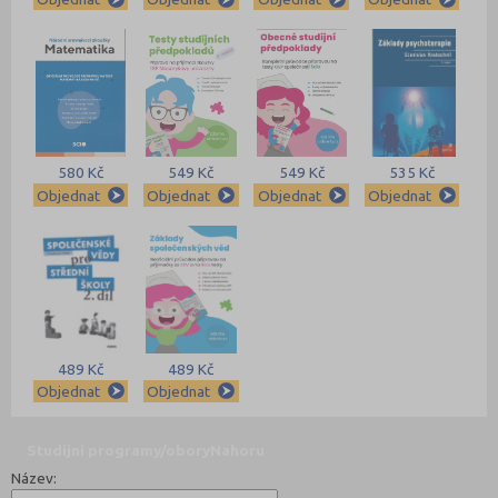
580 Kč
549 Kč
549 Kč
535 Kč
Objednat
Objednat
Objednat
Objednat
489 Kč
489 Kč
Objednat
Objednat
Studijní programy/obory
Nahoru
Název: