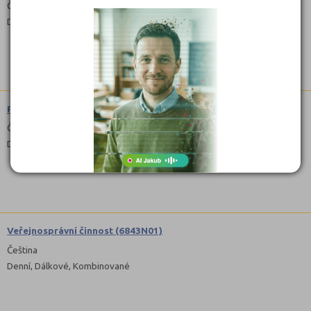
Čeština
Denní, Dálkové
Public Relations (6841N007)
Čeština
Dálkové
Veřejnosprávní činnost (6843N01)
Čeština
Denní, Dálkové, Kombinované