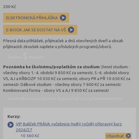
200 Kč
ELEKTRONICKÁ PŘIHLÁŠKA
E-BOOK JAK SE DOSTAT NA VŠ
Přesná data přihlášek, přijímaček a dnů otevřených dveří a obsah
přijímacích zkoušek najdete u příslušných programů/oborů.
Školné
Nahoru
Poznámka ke školnému/poplatkům za studium
: Denní studium -
všechny obory 1.-4. období 9 850 Kč za semestr, 5.-6. období obory
VS, AJ a KŘBOZP 10 050 Kč za semestr, obory PR a PŘ 10 650 Kč za
semestr. Dálkové studium - všechny obory 7 600 Kč za semestr.
Kombinovaná forma - obory VS a AJ 9 850 Kč za semestr
vyssiodborneskoly.com doporučují pro přípravu
Nahoru
Kurzy:
VIP Balíček PRÁVA +učebnice (nultý ročník) přípravný kurz
2026/27
10 560 Kč
Objednat