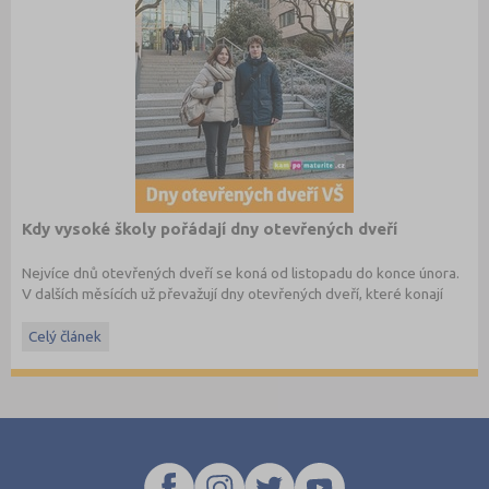
Kdy vysoké školy pořádají dny otevřených dveří
Nejvíce dnů otevřených dveří se koná od listopadu do konce února.
V dalších měsících už převažují dny otevřených dveří, které konají
soukromé vysoké školy. Kam se zajdete podívat letos?
Celý článek