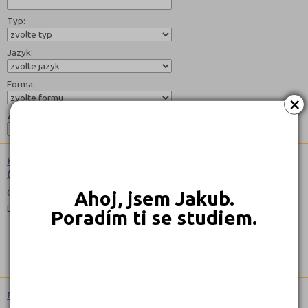
Typ:
Jazyk:
Forma:
×
Zaměření:
Krizové řízení a bezpečnost a ochrana zdraví při práci
(6843N12)
Čeština
Ahoj, jsem Jakub.
Denní
Poradím ti se studiem.
Personální řízení (6342N01)