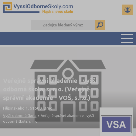
PŘEHLED ŠKOL
PŘÍPRAVA NA PŘIJÍMAČKY
KALENDÁŘ AKCÍ
Veřejně správní akademie - vyšší
SEMINÁRKY
odborná škola, s. r. o. (Veřejně
DALŠÍ DRUHY ŠKOL
správní akademie - VOŠ, s.r.o.)
Filipínského 1, 61500 Brno
Vyšší odborná škola
>
Veřejně správní akademie - vyšší
odborná škola, s. r. o.