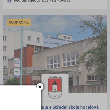
Ředitel: PaedDr. Eva Petřikovová
SOUKROMÉ
×
Vyšší odborná škola a Střední škola hotelová