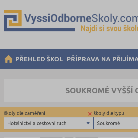
PŘEHLED ŠKOL
PŘÍPRAVA NA PŘIJÍM
SOUKROMÉ VYŠŠÍ 
×
školy dle zaměření
školy dle typu
Hotelnictví a cestovní ruch
Soukromé
Zdravotnické
Krajské