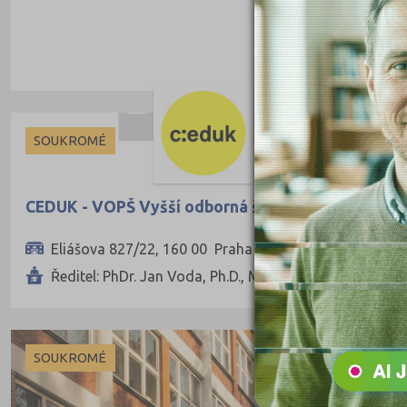
SOUKROMÉ
CEDUK - VOPŠ Vyšší odborná škola s.r.o.
Eliášova 827/22, 160 00 Praha 6
Ředitel: PhDr. Jan Voda, Ph.D., MBA
SOUKROMÉ