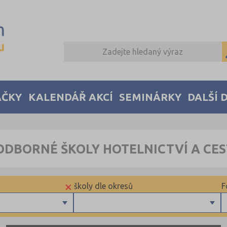
AČKY
KALENDÁŘ AKCÍ
SEMINÁRKY
DALŠÍ 
ODBORNÉ ŠKOLY HOTELNICTVÍ A CES
×
školy dle okresů
F
Frýdek-Místek (1)