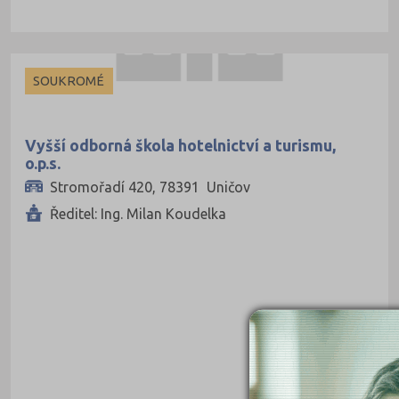
Teologické
Textilní a obuvnické
Umělecké
SOUKROMÉ
Zemědělské a ekologické
Vyšší odborná škola hotelnictví a turismu,
o.p.s.
Stromořadí 420, 78391 Uničov
Ředitel: Ing. Milan Koudelka