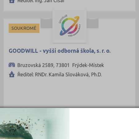
Ředitel: Ing. Jan Císař
SOUKROMÉ
GOODWILL - vyšší odborná škola, s. r. o.
Bruzovská 2589, 73801 Frýdek-Místek
Ředitel: RNDr. Kamila Slováková, Ph.D.