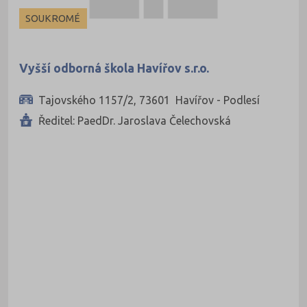
Ekonomické
Soukromé
SOUKROMÉ
Pedagogické
Veřejné
Informatické
Vyšší odborná škola Havířov s.r.o.
Dopravní
Tajovského 1157/2, 73601 Havířov - Podlesí
Grafické
Ředitel: PaedDr. Jaroslava Čelechovská
Hotelnictví a cestovní ruch
Humanitní
Obchod, podnikání, služby
Policejní a vojenské
Potravinářské
Právní
Sportovní
Technické