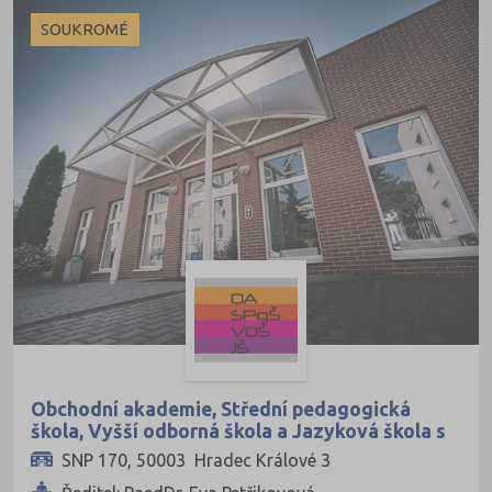
Dálkové
SOUKROMÉ
Kombinované
Obchodní akademie, Střední pedagogická
škola, Vyšší odborná škola a Jazyková škola s
právem státní jazykové zkoušky, s.r.o.
SNP 170, 50003 Hradec Králové 3