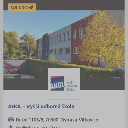
Hradec Králové (1)
SOUKROMÉ
Karviná (1)
Olomouc (1)
Ostrava-město (1)
Pelhřimov (1)
Plzeň-město (1)
Praha hlavní město (2)
Zlín (1)
AHOL - Vyšší odborná škola
Dušní 1106/8, 70300 Ostrava-Vítkovice