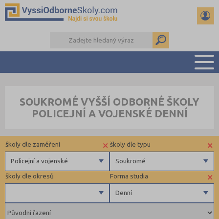
PŘEHLED ŠKOL
SOUKROMÉ VYŠŠÍ ODBORNÉ ŠKOLY
PŘÍPRAVA NA PŘIJÍMAČKY
POLICEJNÍ A VOJENSKÉ DENNÍ
KALENDÁŘ AKCÍ
SEMINÁRKY
×
×
školy dle zaměření
školy dle typu
DALŠÍ DRUHY ŠKOL
Policejní a vojenské
Soukromé
×
školy dle okresů
Forma studia
Zdravotnické
Soukromé
Denní
Ekonomické
Veřejné
Pedagogické
Jihlava (1)
Denní