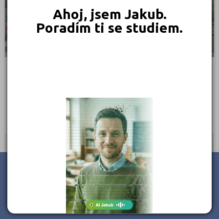
Ahoj, jsem Jakub.
Poradím ti se studiem.
TRIVIS - Střední škola veřejnoprávní a Vyšší odborná
škola bezpečnosti silniční dopravy Jihlava, s.r.o.
Brněnská 2386/68, 586 01 Jihlava
Ředitel: Ing. Dušan Hasoň
JSME TAM, KDE JSTE VY