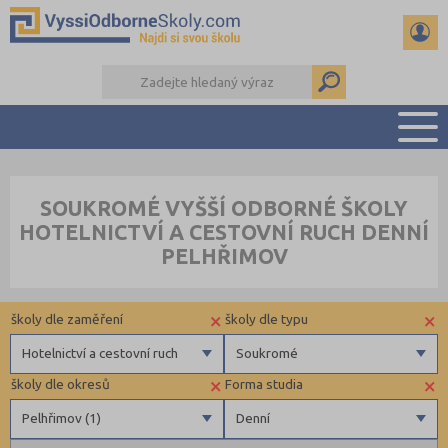
PŘEHLED ŠKOL
SOUKROMÉ VYŠŠÍ ODBORNÉ ŠKOLY
PŘÍPRAVA NA PŘIJÍMAČKY
HOTELNICTVÍ A CESTOVNÍ RUCH DENNÍ
KALENDÁŘ AKCÍ
PELHŘIMOV
SEMINÁRKY
DALŠÍ DRUHY ŠKOL
×
×
školy dle zaměření
školy dle typu
Hotelnictví a cestovní ruch
Soukromé
×
×
školy dle okresů
Forma studia
Zdravotnické
Soukromé
Pelhřimov (1)
Denní
Ekonomické