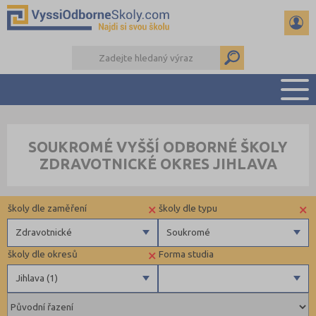
PŘEHLED ŠKOL
SOUKROMÉ VYŠŠÍ ODBORNÉ ŠKOLY
PŘÍPRAVA NA PŘIJÍMAČKY
ZDRAVOTNICKÉ OKRES JIHLAVA
KALENDÁŘ AKCÍ
SEMINÁRKY
×
×
školy dle zaměření
školy dle typu
DALŠÍ DRUHY ŠKOL
Zdravotnické
Soukromé
×
školy dle okresů
Forma studia
Zdravotnické
Soukromé
Jihlava (1)
Ekonomické
Veřejné
Pedagogické
Břeclav (1)
Denní