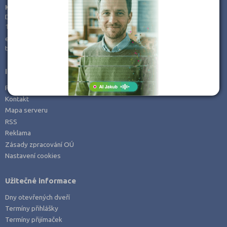
KamPoMaturite.cz, s.r.o.
Dukelských hrdinů 21
170 00 Praha 7
e-mail:
info@kampomaturite.cz
tel:
+420 606 411 115
Informace
Prohlášení o přístupnosti
Kontakt
Mapa serveru
RSS
Reklama
Zásady zpracování OÚ
Nastavení cookies
Užitečné informace
Dny otevřených dveří
Termíny přihlášky
Termíny přijímaček