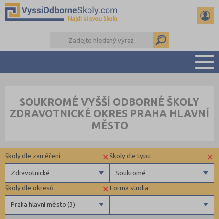
PŘEHLED ŠKOL
SOUKROMÉ VYŠŠÍ ODBORNÉ ŠKOLY
PŘÍPRAVA NA PŘIJÍMAČKY
ZDRAVOTNICKÉ OKRES PRAHA HLAVNÍ
KALENDÁŘ AKCÍ
MĚSTO
SEMINÁRKY
DALŠÍ DRUHY ŠKOL
×
×
školy dle zaměření
školy dle typu
Zdravotnické
Soukromé
×
školy dle okresů
Forma studia
Zdravotnické
Soukromé
Praha hlavní město (3)
Ekonomické
Veřejné