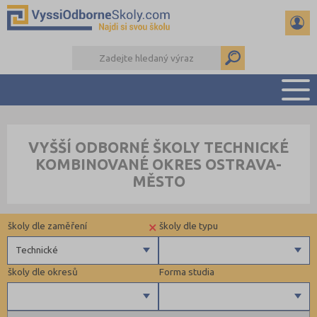
PŘEHLED ŠKOL
VYŠŠÍ ODBORNÉ ŠKOLY TECHNICKÉ
PŘÍPRAVA NA PŘIJÍMAČKY
KOMBINOVANÉ OKRES OSTRAVA-
KALENDÁŘ AKCÍ
MĚSTO
SEMINÁRKY
DALŠÍ DRUHY ŠKOL
×
školy dle zaměření
školy dle typu
Technické
školy dle okresů
Forma studia
Zdravotnické
Ekonomické