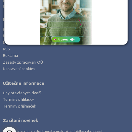
e-mail:
info@kampomaturite.cz
Zemědělské a ekologické
tel:
+420 606 411 115
Informace
Prohlášení o přístupnosti
Kontakt
Mapa serveru
RSS
Reklama
Zásady zpracování OÚ
Nastavení cookies
Užitečné informace
Dny otevřených dveří
Termíny přihlášky
Termíny přijímaček
Zasílání novinek
Zaregistrujte se a dostávejte nejlepší nabídky jako první.