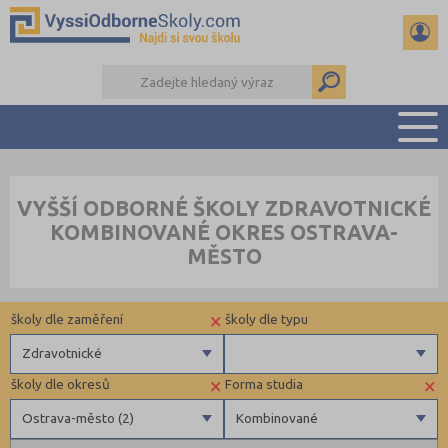
PŘEHLED ŠKOL
VYŠŠÍ ODBORNÉ ŠKOLY ZDRAVOTNICKÉ
PŘÍPRAVA NA PŘIJÍMAČKY
KOMBINOVANÉ OKRES OSTRAVA-
KALENDÁŘ AKCÍ
MĚSTO
SEMINÁRKY
DALŠÍ DRUHY ŠKOL
×
školy dle zaměření
školy dle typu
Zdravotnické
×
×
školy dle okresů
Forma studia
Zdravotnické
Soukromé
Ostrava-město (2)
Kombinované
Ekonomické
Veřejné