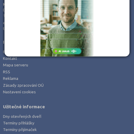
KamPoMaturite.cz, s.r.o.
Dukelských hrdinů 21
170 00 Praha 7
e-mail:
info@kampomaturite.cz
tel:
+420 606 411 115
Informace
Prohlášení o přístupnosti
Kontakt
Mapa serveru
RSS
Reklama
Zásady zpracování OÚ
Nastavení cookies
Užitečné informace
Dny otevřených dveří
Termíny přihlášky
Termíny přijímaček