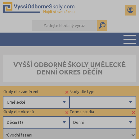
PŘEHLED ŠKOL
VYŠŠÍ ODBORNÉ ŠKOLY UMĚLECKÉ
PŘÍPRAVA NA PŘIJÍMAČKY
DENNÍ OKRES DĚČÍN
KALENDÁŘ AKCÍ
SEMINÁRKY
×
školy dle zaměření
školy dle typu
DALŠÍ DRUHY ŠKOL
Umělecké
×
×
školy dle okresů
Forma studia
Zdravotnické
Veřejné
Děčín (1)
Denní
Ekonomické
Pedagogické
Brno-město (1)
Denní