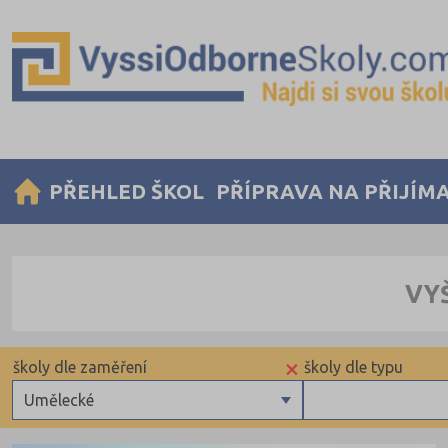
PŘEHLED ŠKOL
PŘÍPRAVA NA PŘIJÍM
VY
×
školy dle zaměření
školy dle typu
Umělecké
Zdravotnické
Veřejné