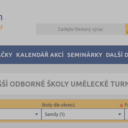
AČKY
KALENDÁŘ AKCÍ
SEMINÁRKY
DALŠÍ 
ŠŠÍ ODBORNÉ ŠKOLY UMĚLECKÉ TUR
×
školy dle okresů
F
Semily (1)
Brno-město (1)