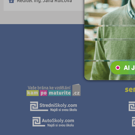
Ředitel: Ing. Jana Rulcová
Teologické
Textilní a obuvnické
Umělecké
Zemědělské a ekologické