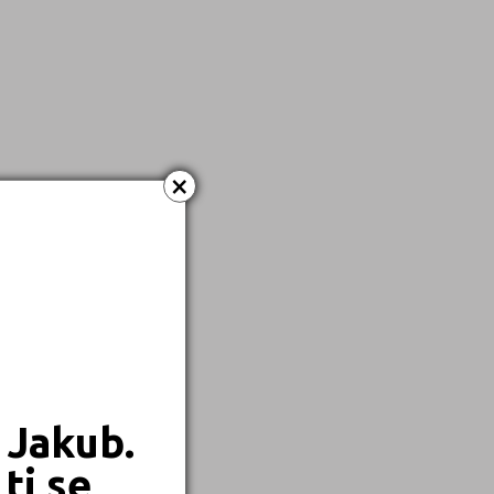
Kombinované
×
 Jakub.
ti se