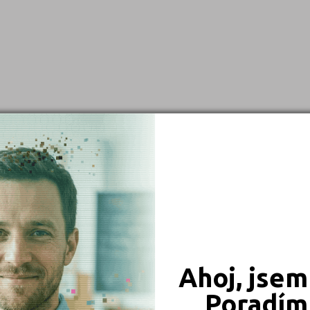
Česká Lípa (1)
Děčín (1)
Hradec Králové (1)
Jablonec nad Nisou (1)
Jihlava (1)
Litoměřice (1)
Ostrava-město (2)
Písek (2)
Praha hlavní město (13)
Prostějov (1)
Semily (1)
Ahoj, jsem
Zlín (1)
Poradím 