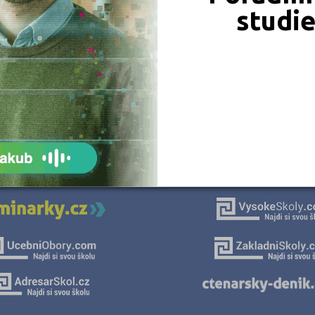
studi
JSME TAM, KDE JSTE VY
Naše projekty