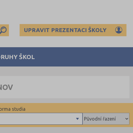
UPRAVIT PREZENTACI ŠKOLY
DRUHY ŠKOL
NOV
orma studia
Denní