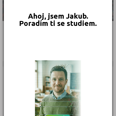
Ahoj, jsem Jakub.
Poradím ti se studiem.
Vyšší odborná škola publicistiky
Spálená 76/14, 11000 Praha 1
Ředitel: Mgr. Petr Uherka
SOUKROMÉ
CEDUK - Soukromá VYŠŠÍ ODBORNÁ ŠKOLA spol. s r.o.
Eliášova 827/22, 160 00 Praha 6
Ředitel: PhDr. Jan Voda, Ph.D., MBA