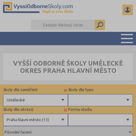
PŘEHLED ŠKOL
VYŠŠÍ ODBORNÉ ŠKOLY UMĚLECKÉ
PŘÍPRAVA NA PŘIJÍMAČKY
OKRES PRAHA HLAVNÍ MĚSTO
KALENDÁŘ AKCÍ
SEMINÁRKY
×
školy dle zaměření
školy dle typu
DALŠÍ DRUHY ŠKOL
Umělecké
×
školy dle okresů
Forma studia
Zdravotnické
Krajské
Praha hlavní město (13)
Ekonomické
Soukromé
Pedagogické
Veřejné
Brno-město (1)
Denní