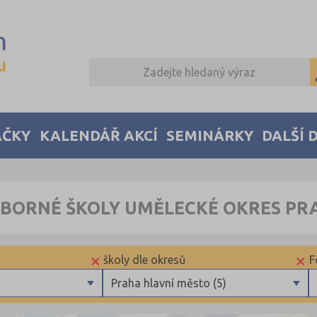
AČKY
KALENDÁŘ AKCÍ
SEMINÁRKY
DALŠÍ 
DBORNÉ ŠKOLY UMĚLECKÉ OKRES PR
×
×
školy dle okresů
F
Praha hlavní město (5)
Brno-město (1)