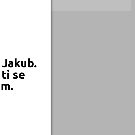
 Jakub.
ti se
em.