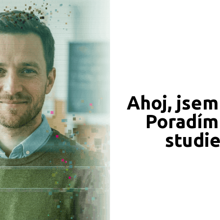
Ředitel: Ak. mal. Bohumír Gemrot
VEŘEJNÉ
Ahoj, jsem
Poradím 
studi
Vyšší odborná škola oděvního návrhářství a