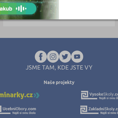
Střední průmyslová škola oděvní, Praha 7,
Jablonského 3
Jablonského 333, 17000 Praha 7
Ředitel: Ing. Monika Tělecká
JSME TAM, KDE JSTE VY
Naše projekty