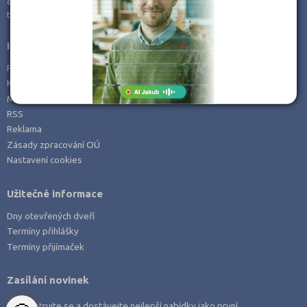
e-mail:
info@kampomaturite.cz
Zemědělské a ekologické
tel:
+420 606 411 115
Informace
Prohlášení o přístupnosti
Kontakt
Mapa serveru
RSS
Reklama
Zásady zpracování OÚ
Nastavení cookies
Užitečné informace
Dny otevřených dveří
Termíny přihlášky
Termíny přijímaček
Zasílání novinek
Zaregistrujte se a dostávejte nejlepší nabídky jako první.