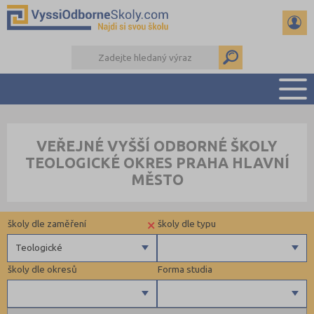
PŘEHLED ŠKOL
VEŘEJNÉ VYŠŠÍ ODBORNÉ ŠKOLY
PŘÍPRAVA NA PŘIJÍMAČKY
TEOLOGICKÉ OKRES PRAHA HLAVNÍ
KALENDÁŘ AKCÍ
MĚSTO
SEMINÁRKY
DALŠÍ DRUHY ŠKOL
×
školy dle zaměření
školy dle typu
Teologické
školy dle okresů
Forma studia
Zdravotnické
Církevní
Ekonomické