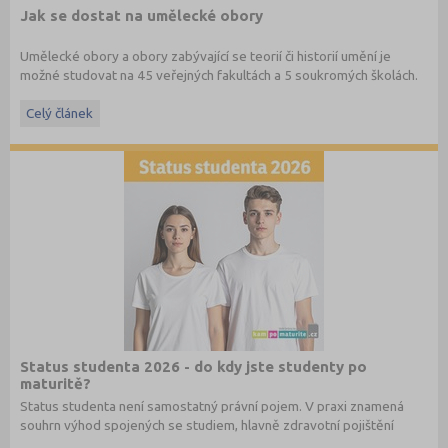
Jak se dostat na umělecké obory
Umělecké obory a obory zabývající se teorií či historií umění je
možné studovat na 45 veřejných fakultách a 5 soukromých školách.
Kromě uměleckých škol je najdete na humanitních, technických a
ekonomických fakultách, pedagogické fakulty zase nabízejí
Celý článek
učitelství umělecky orientovaných předmětů.
Status studenta 2026 - do kdy jste studenty po
maturitě?
Status studenta není samostatný právní pojem. V praxi znamená
souhrn výhod spojených se studiem, hlavně zdravotní pojištění
hrazené státem, studentské slevy na dopravu a další.