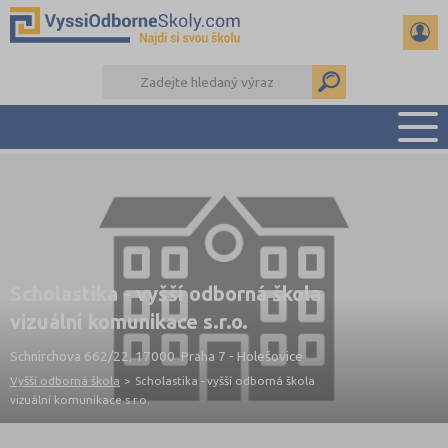
PŘEHLED ŠKOL
PŘÍPRAVA NA PŘIJÍMAČKY
KALENDÁŘ AKCÍ
SEMINÁRKY
Scholastika - vyšší odborná škola
DALŠÍ DRUHY ŠKOL
vizuální komunikace s.r.o.
Schnirchova 662/22, 17000 Praha 7 - Holešovice
Vyšší odborná škola
>
Scholastika - vyšší odborná škola
vizuální komunikace s.r.o.