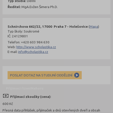
Typ studia:
Denní
Ředitel:
MgA.Evžen Šimera Ph.D.
Schnirchova 662/22, 17000 Praha 7 - Holešovice
(
Mapa
)
Typ školy: Soukromé
IČ: 24129801
Telefon: +420 603 984 630
Web:
http://www.scholastika.cz
E-mail:
info@scholastika.cz
POSLAT DOTAZ NA STUDIJNÍ ODDĚLENÍ
Přijímací řízení
Nahoru
Přijímací zkoušky (cena)
:
600 Kč
Přesná data přihlášek, přijímaček a dnů otevřených dveří a obsah