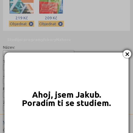
219 Kč
209 Kč
Objednat
Objednat
Studijní programy/obory
Nahoru
Název:
×
Typ:
Jazyk:
Forma:
Ahoj, jsem Jakub.
Poradím ti se studiem.
Zaměření:
Vizuální komunikace (8241N18)
Čeština