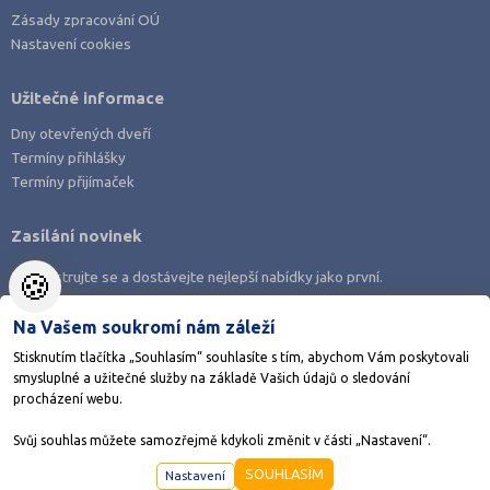
Zásady zpracování OÚ
Nastavení cookies
Užitečné informace
Dny otevřených dveří
Termíny přihlášky
Termíny přijímaček
Zasílání novinek
🍪
Zaregistrujte se a dostávejte nejlepší nabídky jako první.
Na Vašem soukromí nám záleží
Stisknutím tlačítka „Souhlasím“ souhlasíte s tím, abychom Vám poskytovali
smysluplné a užitečné služby na základě Vašich údajů o sledování
Stáhněte si aplikaci Adresář škol
procházení webu.
Svůj souhlas můžete samozřejmě kdykoli změnit v části „Nastavení“.
©1998-2026
AMOS KamPoMaturite.cz
, s.r.o., stránky vytvořilo
Anawe
SOUHLASÍM
Nastavení