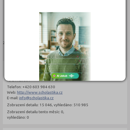
Zaměření:
Kontakty
Schnirchova 662/22, 17000 Praha 7 - Holešovice
(
Mapa
)
Typ školy: Soukromé
IČ: 24129801
Telefon: +420 603 984 630
Web:
http://www.scholastika.cz
E-mail:
info@scholastika.cz
Zobrazení detailu: 15 046, vyhledáno: 510 985
Zobrazení detailu tento měsíc: 0,
vyhledáno: 0