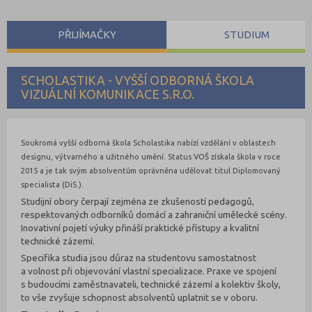
PŘIJÍMAČKY
STUDIUM
SCHOLASTIKA - VYŠŠÍ ODBORNÁ ŠKOLA
VIZUÁLNÍ KOMUNIKACE S.R.O.
Soukromá vyšší odborná škola Scholastika nabízí vzdělání v oblastech
designu, výtvarného a užitného umění. Status VOŠ získala škola v roce
2015 a je tak svým absolventům oprávněna udělovat titul Diplomovaný
specialista (DiS.).
Studijní obory čerpají zejména ze zkušeností pedagogů,
respektovaných odborníků domácí a zahraniční umělecké scény.
Inovativní pojetí výuky přináší praktické přístupy a kvalitní
technické zázemí.
Specifika studia jsou důraz na studentovu samostatnost
a volnost při objevování vlastní specializace. Praxe ve spojení
s budoucími zaměstnavateli, technické zázemí a kolektiv školy,
to vše zvyšuje schopnost absolventů uplatnit se v oboru.