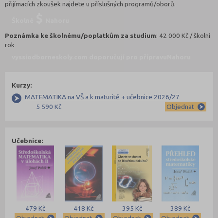
přijímacích zkoušek najdete u příslušných programů/oborů.
Školné
Nahoru
Poznámka ke školnému/poplatkům za studium
: 42 000 Kč / školní
rok
vyssiodborneskoly.com doporučují pro přípravu
Nahoru
Kurzy:
MATEMATIKA na VŠ a k maturitě + učebnice 2026/27
5 590 Kč
Objednat
Učebnice:
479 Kč
418 Kč
395 Kč
389 Kč