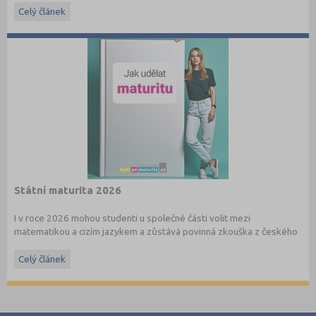
Celý článek
Státní maturita 2026
I v roce 2026 mohou studenti u společné části volit mezi
matematikou a cizím jazykem a zůstává povinná zkouška z českého
jazyka a literatury. Stáhněte si zdarma
e-book
s podrobnými
informacemi.
Celý článek